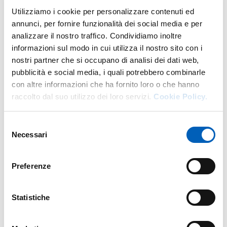
Utilizziamo i cookie per personalizzare contenuti ed
DI U.O. FORMAZIONE POST LAU
GO TO DESCRIPTION
annunci, per fornire funzionalità dei social media e per
analizzare il nostro traffico. Condividiamo inoltre
informazioni sul modo in cui utilizza il nostro sito con i
nostri partner che si occupano di analisi dei dati web,
More facility staff at this address
pubblicità e social media, i quali potrebbero combinarle
con altre informazioni che ha fornito loro o che hanno
Personale tecnico amministrativo
raccolto dal suo utilizzo dei loro servizi.
Cookie Policy.
Selezione
Necessari
del
consenso
Preferenze
Statistiche