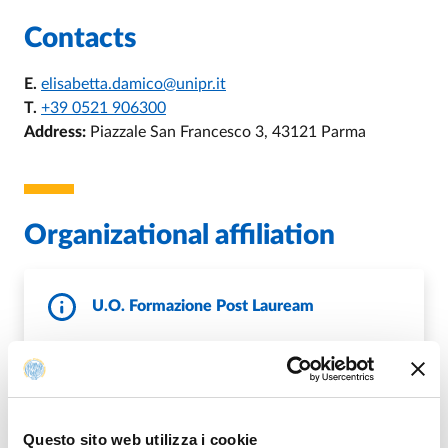
Contacts
E.
elisabetta.damico@unipr.it
T.
+39 0521 906300
Address:
Piazzale San Francesco 3, 43121 Parma
Organizational affiliation
U.O. Formazione Post Lauream
E.
specializzazioni@unipr.it
,
E.
master.formazionepermanente@unipr.it
,
E.
dottorati@unipr.it
P.
sett.formazionepostlaurea@pec.unipr.it
https://www.unipr.it/didattica/post-
Questo sito web utilizza i cookie
W.
laurea/proseguire-gli-studi