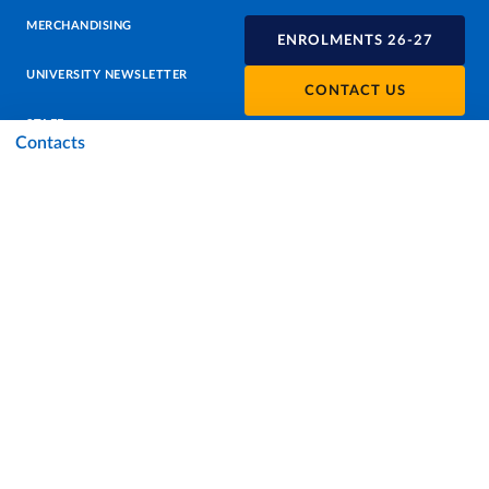
MERCHANDISING
ENROLMENTS 26-27
UNIVERSITY NEWSLETTER
CONTACT US
STAFF
Contacts
DATA PROTECTION - PRIVACY
SUPPORT THE UNIVERSITY
PRESS OFFICE
URP - PUBLIC RELATIONS OFFICE
Facebook
Instagram
TikTok
X
Linkedin
Youtube
Flickr
WhatsAp
Accessibility