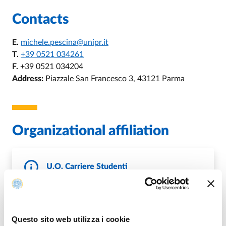
Contacts
E.
michele.pescina@unipr.it
T.
+39 0521 034261
F.
+39 0521 034204
Address:
Piazzale San Francesco 3, 43121 Parma
Organizational affiliation
U.O. Carriere Studenti
E.
carrserv.studenti@unipr.it
P.
sett.carrierestudenti@pec.unipr.it
https://www.unipr.it/ugov/organizationunit/1580
W.
14
Questo sito web utilizza i cookie