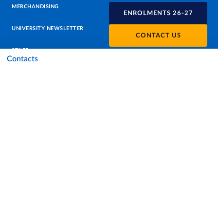
MERCHANDISING
ENROLMENTS 26-27
UNIVERSITY NEWSLETTER
CONTACT US
STAFF
Contacts
DATA PROTECTION - PRIVACY
SUPPORT THE UNIVERSITY
PRESS OFFICE
URP - PUBLIC RELATIONS OFFICE
Facebook
Instagram
TikTok
X
Linkedin
Youtube
Flickr
WhatsAp
Accessibility