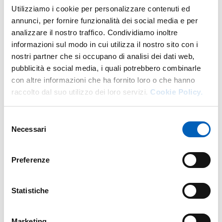
Utilizziamo i cookie per personalizzare contenuti ed
DI U.O. CARRIERE STUDENTI
GO TO DESCRIPTION
annunci, per fornire funzionalità dei social media e per
analizzare il nostro traffico. Condividiamo inoltre
informazioni sul modo in cui utilizza il nostro sito con i
nostri partner che si occupano di analisi dei dati web,
More facility staff at this address
pubblicità e social media, i quali potrebbero combinarle
con altre informazioni che ha fornito loro o che hanno
Personale tecnico amministrativo
raccolto dal suo utilizzo dei loro servizi.
Cookie Policy.
Selezione
Necessari
del
consenso
Preferenze
Statistiche
Marketing