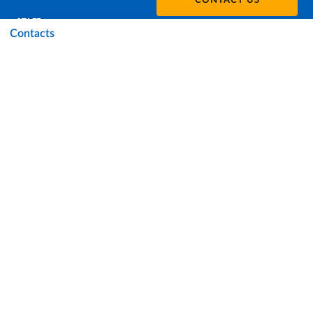
CONTACT US
STAFF
Contacts
DATA PROTECTION - PRIVACY
SUPPORT THE UNIVERSITY
PRESS OFFICE
URP - PUBLIC RELATIONS OFFICE
Facebook
Instagram
TikTok
X
Linkedin
Youtube
Flickr
WhatsAp
Accessibility
Cookie settings
Note legali