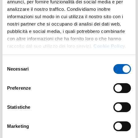
annunci, per fornire funzionalità dei social media e per
analizzare il nostro traffico. Condividiamo inoltre
informazioni sul modo in cui utilizza il nostro sito con i
More facility staff at this address
nostri partner che si occupano di analisi dei dati web,
pubblicità e social media, i quali potrebbero combinarle
Personale tecnico amministrativo
con altre informazioni che ha fornito loro o che hanno
raccolto dal suo utilizzo dei loro servizi.
Cookie Policy.
Selezione
Necessari
del
consenso
Preferenze
Statistiche
Marketing