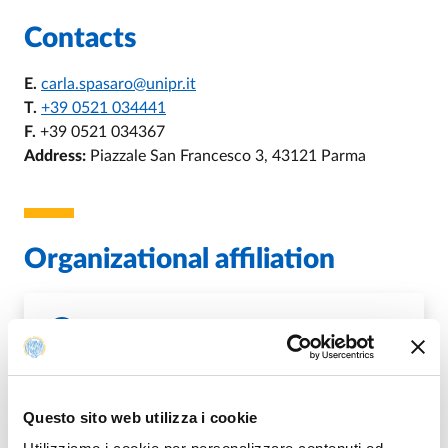
Contacts
E.
carla.spasaro@unipr.it
T.
+39 0521 034441
F.
+39 0521 034367
Address:
Piazzale San Francesco 3, 43121 Parma
Organizational affiliation
U.O. Tirocini
T.
+39 0521 034018
E.
tirocinipostlaurea@unipr.it
,
E.
tirocini@unipr.it
Questo sito web utilizza i cookie
DI U.O. TIROCINI
GO TO DESCRIPTION