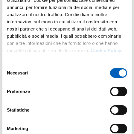
Utilizziamo i cookie per personalizzare contenuti ed
annunci, per fornire funzionalità dei social media e per
analizzare il nostro traffico. Condividiamo inoltre
informazioni sul modo in cui utilizza il nostro sito con i
More facility staff at this address
nostri partner che si occupano di analisi dei dati web,
pubblicità e social media, i quali potrebbero combinarle
Personale tecnico amministrativo
con altre informazioni che ha fornito loro o che hanno
raccolto dal suo utilizzo dei loro servizi.
Cookie Policy.
Selezione
Necessari
del
consenso
Preferenze
Statistiche
Marketing