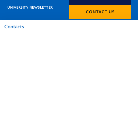
UNIVERSITY NEWSLETTER
CONTACT US
STAFF
Contacts
DATA PROTECTION - PRIVACY
SUPPORT THE UNIVERSITY
PRESS OFFICE
URP - PUBLIC RELATIONS OFFICE
Facebook
Instagram
TikTok
X
Linkedin
Youtube
Flickr
WhatsAp
Accessibility
Cookie settings