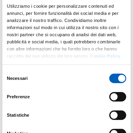
Utilizziamo i cookie per personalizzare contenuti ed
DI U.O. STIPENDI, COMPENSI E 
GO TO DESCRIPTION
annunci, per fornire funzionalità dei social media e per
analizzare il nostro traffico. Condividiamo inoltre
informazioni sul modo in cui utilizza il nostro sito con i
nostri partner che si occupano di analisi dei dati web,
More facility staff at this address
pubblicità e social media, i quali potrebbero combinarle
con altre informazioni che ha fornito loro o che hanno
Personale tecnico amministrativo
raccolto dal suo utilizzo dei loro servizi.
Cookie Policy.
Selezione
Necessari
del
consenso
Preferenze
Statistiche