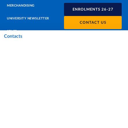
MERCHANDISING
ENROLMENTS 26-27
UNIVERSITY NEWSLETTER
CONTACT US
STAFF
Contacts
DATA PROTECTION - PRIVACY
SUPPORT THE UNIVERSITY
PRESS OFFICE
URP - PUBLIC RELATIONS OFFICE
Facebook
Instagram
TikTok
X
Linkedin
Youtube
Flickr
WhatsAp
Accessibility