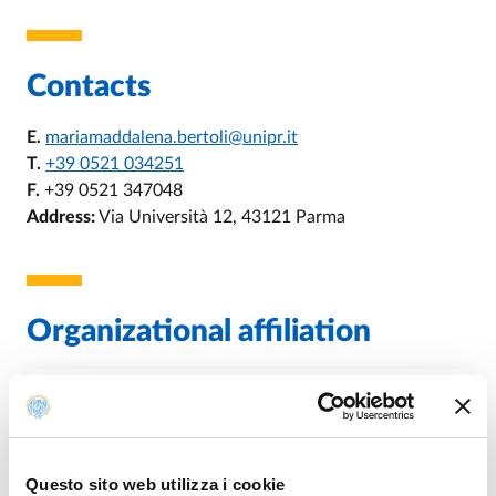
Contacts
E.
mariamaddalena.bertoli@unipr.it
T.
+39 0521 034251
F.
+39 0521 347048
Address:
Via Università 12, 43121 Parma
Organizational affiliation
U.O. Stipendi, Compensi e Previdenza
E.
uostipendiecompensi@unipr.it
Questo sito web utilizza i cookie
P.
protocollo@pec.unipr.it