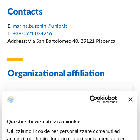
Contacts
E.
marina.buschini@unipr.it
T.
+39 0521 034246
Address:
Via San Bartolomeo 40, 29121 Piacenza
Organizational affiliation
U.O. Campus di Piacenza
Questo sito web utilizza i cookie
DI U.O. CAMPUS DI PIACENZA
GO TO DESCRIPTION
Utilizziamo i cookie per personalizzare contenuti ed
annunci, per fornire funzionalità dei social media e per