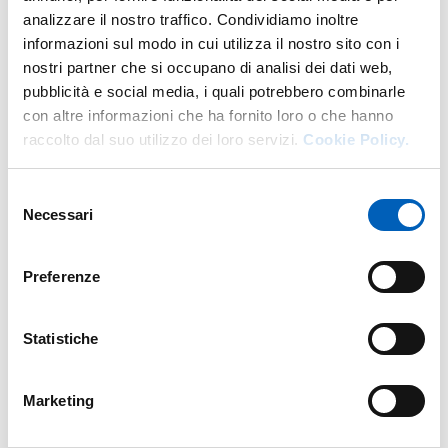
analizzare il nostro traffico. Condividiamo inoltre
More facility staff at this address
informazioni sul modo in cui utilizza il nostro sito con i
nostri partner che si occupano di analisi dei dati web,
Personale tecnico amministrativo
pubblicità e social media, i quali potrebbero combinarle
con altre informazioni che ha fornito loro o che hanno
raccolto dal suo utilizzo dei loro servizi.
Cookie Policy.
Selezione
Necessari
del
consenso
Preferenze
Statistiche
Marketing