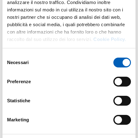
analizzare il nostro traffico. Condividiamo inoltre
More facility staff at this address
informazioni sul modo in cui utilizza il nostro sito con i
nostri partner che si occupano di analisi dei dati web,
Personale tecnico amministrativo
pubblicità e social media, i quali potrebbero combinarle
con altre informazioni che ha fornito loro o che hanno
raccolto dal suo utilizzo dei loro servizi.
Cookie Policy.
Selezione
Necessari
del
consenso
Preferenze
Statistiche
Marketing