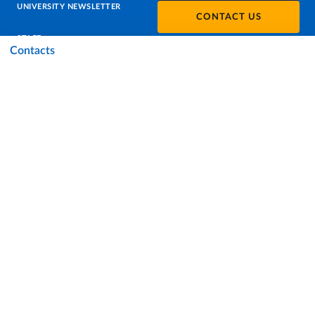
UNIVERSITY NEWSLETTER
CONTACT US
STAFF
Contacts
DATA PROTECTION - PRIVACY
SUPPORT THE UNIVERSITY
PRESS OFFICE
URP - PUBLIC RELATIONS OFFICE
Facebook
Instagram
TikTok
X
Linkedin
Youtube
Flickr
WhatsAp
Accessibility
Cookie settings