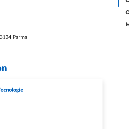
C
O
M
 43124 Parma
on
 Tecnologie
OTECHE DELLE SCIENZE E TECNOLOGIE