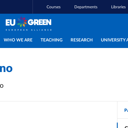
Courses
Departments
Libraries
Main navigation
WHO WE ARE
TEACHING
RESEARCH
UNIVERSITY 
ino
vo
P