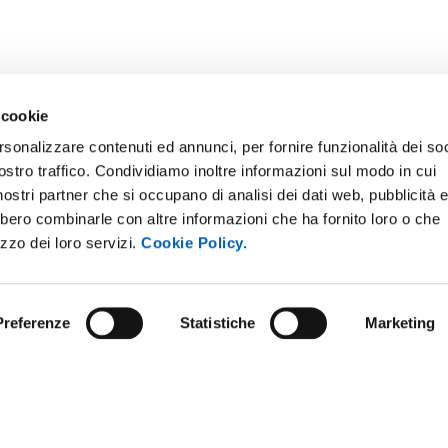
 cookie
rsonalizzare contenuti ed annunci, per fornire funzionalità dei soc
ostro traffico. Condividiamo inoltre informazioni sul modo in cui
i nostri partner che si occupano di analisi dei dati web, pubblicità 
bbero combinarle con altre informazioni che ha fornito loro o che
E NOTICE BOARD
UNIVERSITY NEWSLETTER
izzo dei loro servizi.
Cookie Policy.
 E AMICI DELL’UNIVERSITÀ DI
STAFF
A
DATA PROTECTION - PRIVACY
PARENT ADMINISTRATION
Preferenze
Statistiche
Marketing
SUPPORT THE UNIVERSITY
INABLE UNIVERSITY
PRESS OFFICE
TITIONS AND CALLS FOR
RS
URP - PUBLIC RELATIONS OFF
ANDISING