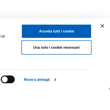
Accetta tutti i cookie
ial
Usa solo i cookie necessari
e
Facebook
Linkedin
Instagram
Youtube
ENROLMENTS 26-27
TikTok
Flickr
Mostra dettagli
CONTACT US
X
WhatsApp
ICE