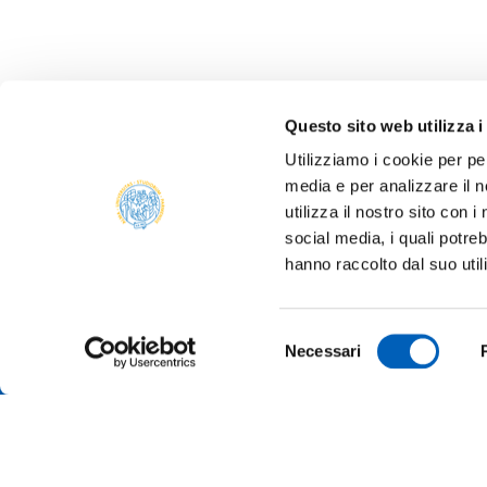
Questo sito web utilizza i
Utilizziamo i cookie per pe
media e per analizzare il n
utilizza il nostro sito con 
social media, i quali potre
ONLIN
hanno raccolto dal suo util
ALUMNI
PARM
Università degli studi di Parma
Selezione
TRANS
Necessari
Via Università, 12 - I 43121 Parma
del
P.IVA 00308780345
SUSTA
consenso
Tel.
+39 0521 902111
PEC:
protocollo@pec.unipr.it
COMPE
TENDE
MERCH