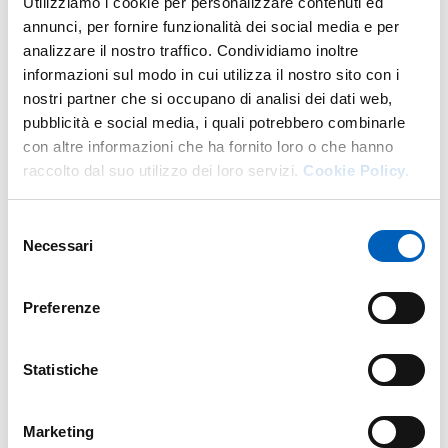
Utilizziamo i cookie per personalizzare contenuti ed
DI AMBITO TECNICO DIPARTIMENT
GO TO DESCRIPTION
annunci, per fornire funzionalità dei social media e per
analizzare il nostro traffico. Condividiamo inoltre
informazioni sul modo in cui utilizza il nostro sito con i
nostri partner che si occupano di analisi dei dati web,
More facility staff at this address
pubblicità e social media, i quali potrebbero combinarle
con altre informazioni che ha fornito loro o che hanno
Personale tecnico amministrativo
raccolto dal suo utilizzo dei loro servizi.
Cookie Policy.
Selezione
Necessari
del
consenso
Preferenze
Statistiche
Marketing