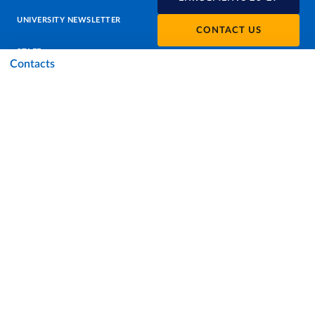
UNIVERSITY NEWSLETTER
CONTACT US
STAFF
Contacts
DATA PROTECTION - PRIVACY
SUPPORT THE UNIVERSITY
PRESS OFFICE
URP - PUBLIC RELATIONS OFFICE
Facebook
Instagram
TikTok
X
Linkedin
Youtube
Flickr
WhatsAp
Accessibility
Cookie settings