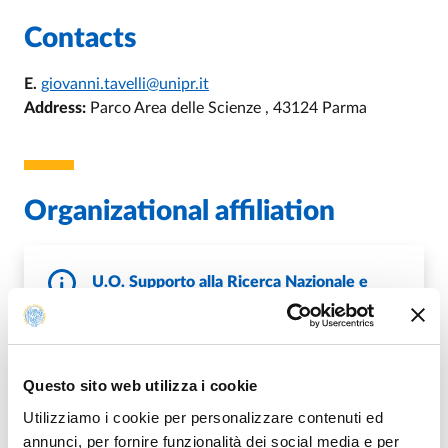
Contacts
E.
giovanni.tavelli@unipr.it
Address:
Parco Area delle Scienze , 43124 Parma
Organizational affiliation
U.O. Supporto alla Ricerca Nazionale e
Industriale
DI U.O. SUPPORTO ALLA RICERC
GO TO DESCRIPTION
Questo sito web utilizza i cookie
Utilizziamo i cookie per personalizzare contenuti ed
annunci, per fornire funzionalità dei social media e per