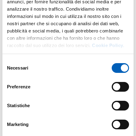
annunci, per fornire funzionalità dei social media e per
analizzare il nostro traffico. Condividiamo inoltre
informazioni sul modo in cui utilizza il nostro sito con i
More facility staff at this address
nostri partner che si occupano di analisi dei dati web,
pubblicità e social media, i quali potrebbero combinarle
Personale tecnico amministrativo
con altre informazioni che ha fornito loro o che hanno
raccolto dal suo utilizzo dei loro servizi.
Cookie Policy.
Selezione
Necessari
del
consenso
Preferenze
Statistiche
Marketing