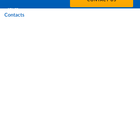
CONTACT US
STAFF
Contacts
DATA PROTECTION - PRIVACY
SUPPORT THE UNIVERSITY
PRESS OFFICE
URP - PUBLIC RELATIONS OFFICE
Facebook
Instagram
TikTok
X
Linkedin
Youtube
Flickr
WhatsAp
Accessibility
Cookie settings
Note legali