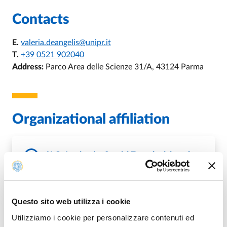
Contacts
E.
valeria.deangelis@unipr.it
T.
+39 0521 902040
Address:
Parco Area delle Scienze 31/A, 43124 Parma
Organizational affiliation
U.O. Impianti e Servizi Tecnologici per la
Ricerca
Questo sito web utilizza i cookie
DI U.O. IMPIANTI E SERVIZI TEC
GO TO DESCRIPTION
Utilizziamo i cookie per personalizzare contenuti ed