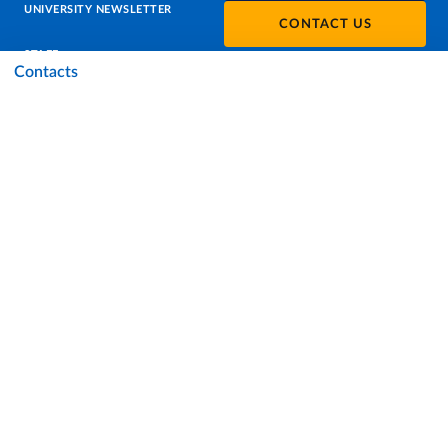
UNIVERSITY NEWSLETTER
CONTACT US
STAFF
Contacts
DATA PROTECTION - PRIVACY
SUPPORT THE UNIVERSITY
PRESS OFFICE
URP - PUBLIC RELATIONS OFFICE
Facebook
Instagram
TikTok
X
Linkedin
Youtube
Flickr
WhatsAp
Accessibility
Cookie settings