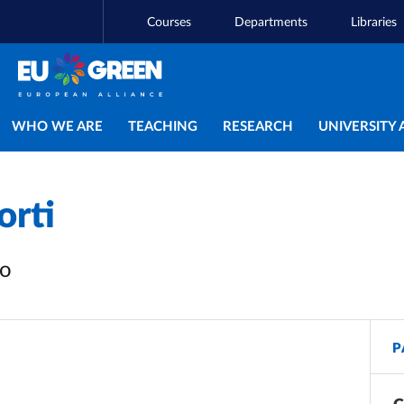
Courses
Departments
Libraries
Main navigation
WHO WE ARE
TEACHING
RESEARCH
UNIVERSITY 
orti
vo
P