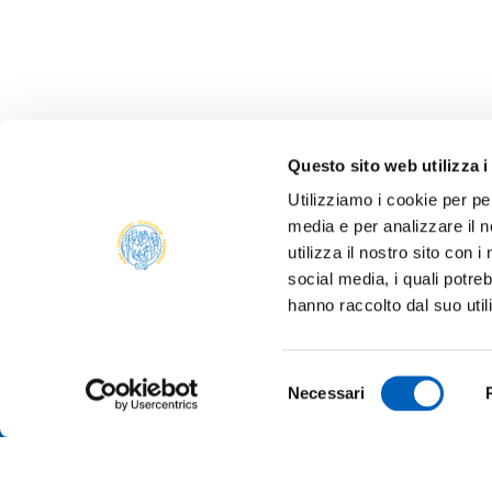
Questo sito web utilizza i
Utilizziamo i cookie per pe
media e per analizzare il n
utilizza il nostro sito con 
social media, i quali potre
ONLIN
hanno raccolto dal suo util
ALUMNI
PARM
Università degli studi di Parma
Selezione
TRANS
Necessari
Via Università, 12 - I 43121 Parma
del
P.IVA 00308780345
SUSTA
consenso
Tel.
+39 0521 902111
PEC:
protocollo@pec.unipr.it
COMPE
TENDE