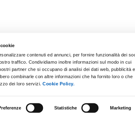
 cookie
rsonalizzare contenuti ed annunci, per fornire funzionalità dei soc
ostro traffico. Condividiamo inoltre informazioni sul modo in cui
i nostri partner che si occupano di analisi dei dati web, pubblicità 
bbero combinarle con altre informazioni che ha fornito loro o che
E NOTICE BOARD
UNIVERSITY NEWSLETTER
izzo dei loro servizi.
Cookie Policy.
 E AMICI DELL’UNIVERSITÀ DI
STAFF
A
DATA PROTECTION - PRIVACY
PARENT ADMINISTRATION
Preferenze
Statistiche
Marketing
SUPPORT THE UNIVERSITY
INABLE UNIVERSITY
PRESS OFFICE
TITIONS AND CALLS FOR
RS
URP - PUBLIC RELATIONS OFF