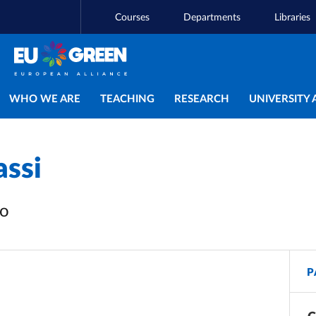
Courses
Departments
Libraries
Main navigation
WHO WE ARE
TEACHING
RESEARCH
UNIVERSITY 
ssi
vo
P