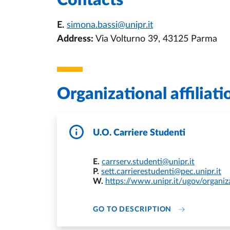
Contacts
E.
simona.bassi@unipr.it
Address:
Via Volturno 39, 43125 Parma
Organizational affiliati
U.O. Carriere Studenti
E.
carrserv.studenti@unipr.it
P.
sett.carrierestudenti@pec.unipr.it
W.
https://www.unipr.it/ugov/organi
DI U.O. CARRI
GO TO DESCRIPTION