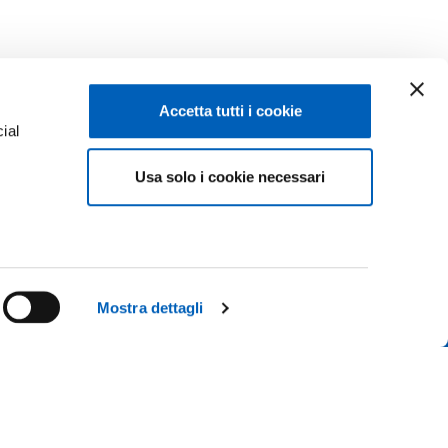
Accetta tutti i cookie
ial
Usa solo i cookie necessari
e
Facebook
Linkedin
Instagram
Youtube
ENROLMENTS 26-27
TikTok
Flickr
Mostra dettagli
CONTACT US
X
WhatsApp
ICE