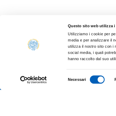
Questo sito web utilizza i
Utilizziamo i cookie per pe
media e per analizzare il n
utilizza il nostro sito con 
social media, i quali potre
ONLIN
hanno raccolto dal suo util
ALUMNI
PARM
Università degli studi di Parma
Selezione
TRANS
Necessari
Via Università, 12 - I 43121 Parma
del
P.IVA 00308780345
SUSTA
consenso
Tel.
+39 0521 902111
PEC:
protocollo@pec.unipr.it
COMPE
TENDE
MERCH