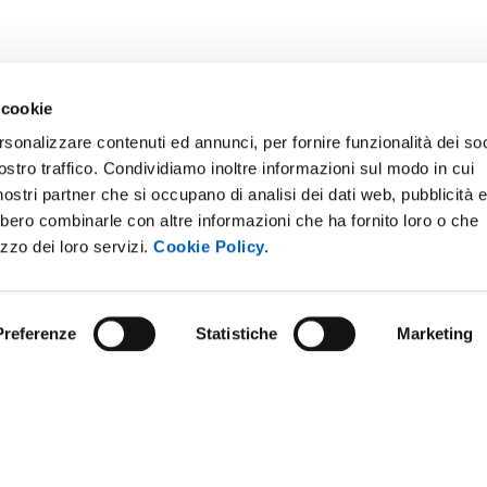
 cookie
rsonalizzare contenuti ed annunci, per fornire funzionalità dei soc
ostro traffico. Condividiamo inoltre informazioni sul modo in cui
i nostri partner che si occupano di analisi dei dati web, pubblicità 
bbero combinarle con altre informazioni che ha fornito loro o che
E NOTICE BOARD
UNIVERSITY NEWSLETTER
izzo dei loro servizi.
Cookie Policy.
 E AMICI DELL’UNIVERSITÀ DI
STAFF
A
DATA PROTECTION - PRIVACY
PARENT ADMINISTRATION
Preferenze
Statistiche
Marketing
SUPPORT THE UNIVERSITY
INABLE UNIVERSITY
PRESS OFFICE
TITIONS AND CALLS FOR
RS
URP - PUBLIC RELATIONS OFF
ANDISING