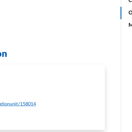
C
O
M
on
zationunit/158014
ERE STUDENTI