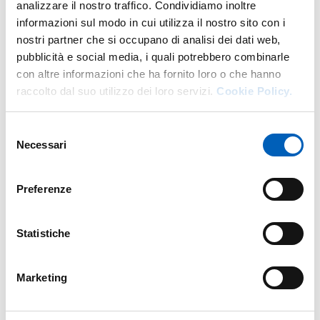
analizzare il nostro traffico. Condividiamo inoltre
More facility staff at this address
informazioni sul modo in cui utilizza il nostro sito con i
nostri partner che si occupano di analisi dei dati web,
Personale tecnico amministrativo
pubblicità e social media, i quali potrebbero combinarle
con altre informazioni che ha fornito loro o che hanno
raccolto dal suo utilizzo dei loro servizi.
Cookie Policy.
Selezione
Necessari
del
consenso
Preferenze
Statistiche
Marketing