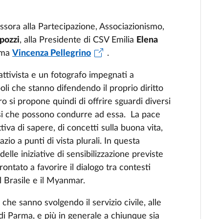
sessora alla Partecipazione, Associazionismo,
pozzi
, alla Presidente di CSV Emilia
Elena
arma
Vincenza Pellegrino
.
’attivista e un fotografo impegnati a
li che stanno difendendo il proprio diritto
ro si propone quindi di offrire sguardi diversi
rsi che possono condurre ad essa. La pace
iva di sapere, di concetti sulla buona vita,
zio a punti di vista plurali. In questa
delle iniziative di sensibilizzazione previste
tato a favorire il dialogo tra contesti
l Brasile e il Myanmar.
i che sanno svolgendo il servizio civile, alle
 di Parma, e più in generale a chiunque sia