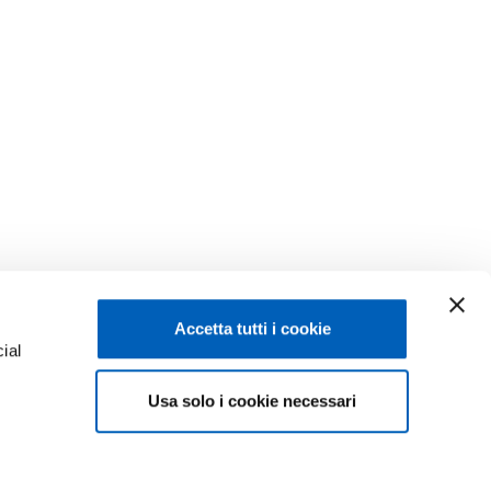
Accetta tutti i cookie
ial
Facebook
Linkedin
Usa solo i cookie necessari
e
Instagram
Youtube
TikTok
Flickr
ENROLMENTS 26-27