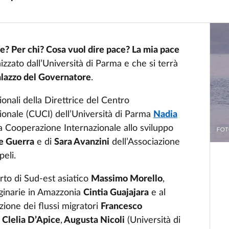
? Per chi? Cosa vuol dire pace? La mia pace
nizzato dall’Università di Parma e che si terrà
lazzo del Governatore
.
ionali della Direttrice del Centro
ionale (CUCI) dell’Università di Parma
Nadia
la Cooperazione Internazionale allo sviluppo
e Guerra
e di
Sara Avanzini
dell’Associazione
peli.
erto di Sud-est asiatico
Massimo Morello
,
originarie in Amazzonia
Cintia Guajajara
e al
ione dei flussi migratori
Francesco
a
Clelia D’Apice
,
Augusta Nicoli
(Università di