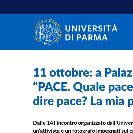
Skip to main content
Skip to footer
Home
/
11 ottobre: a Pala
“PACE. Quale pace?
dire pace? La mia 
Dalle 14 l’incontro organizzato dall’Univers
un’attivista e un fotografo impegnati sul