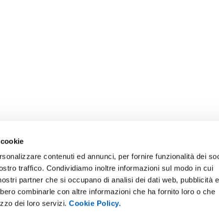
 cookie
rsonalizzare contenuti ed annunci, per fornire funzionalità dei soc
ostro traffico. Condividiamo inoltre informazioni sul modo in cui
E NOTICE BOARD
UNIVERSITY NEWSLETTER
i nostri partner che si occupano di analisi dei dati web, pubblicità 
 E AMICI DELL’UNIVERSITÀ DI
STAFF
bbero combinarle con altre informazioni che ha fornito loro o che
A
izzo dei loro servizi.
Cookie Policy.
DATA PROTECTION - PRIVACY
PARENT ADMINISTRATION