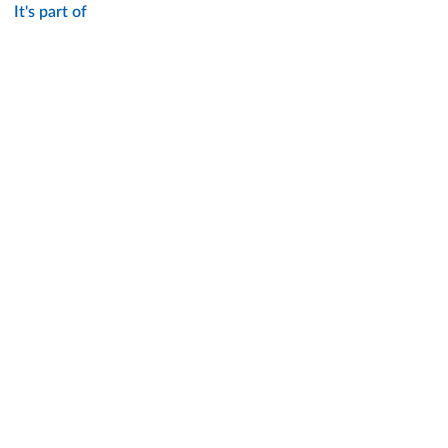
It's part of
DATA PROTECTION - PRIVACY
SUPPORT THE UNIVERSITY
PRESS OFFICE
URP - PUBLIC RELATIONS OFFICE
Facebook
Instagram
TikTok
X
Linkedin
Youtube
Flickr
WhatsAp
Accessibility
Cookie settings
Note legali
Privacy policy