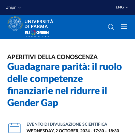
Skip to main content
Skip to footer
Unipr
ENG
APERITIVI DELLA CONOSCENZA
Guadagnare parità: il ruolo
delle competenze
finanziarie nel ridurre il
Gender Gap
EVENTO DI DIVULGAZIONE SCIENTIFICA
WEDNESDAY, 2 OCTOBER, 2024 - 17:30
~
18:30