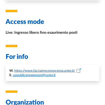
Access mode
Live: Ingresso libero fino esaurimento posti
For info
W.
https://www.facciamoconoscenza.unipr.it/
E.
uopublicengagement@unipr.it
Organization