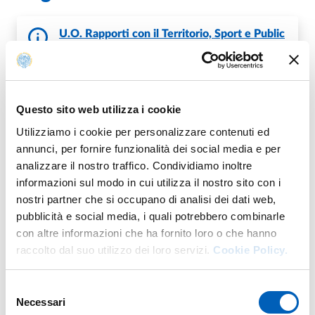
U.O. Rapporti con il Territorio, Sport e Public
Engagement
Questo sito web utilizza i cookie
It's part of
Utilizziamo i cookie per personalizzare contenuti ed
annunci, per fornire funzionalità dei social media e per
analizzare il nostro traffico. Condividiamo inoltre
informazioni sul modo in cui utilizza il nostro sito con i
Aperitivi della Conoscenza
nostri partner che si occupano di analisi dei dati web,
FROM
WEDNESDAY 19 APRIL 2023
pubblicità e social media, i quali potrebbero combinarle
TO
THURSDAY 31 DECEMBER 2026
con altre informazioni che ha fornito loro o che hanno
SALA CONFERENZE - PARMAUNIVERCITY INFO POINT
raccolto dal suo utilizzo dei loro servizi.
Cookie Policy.
INGRESSO LIBERO FINO ESAURIMENTO POSTI
Selezione
Necessari
del