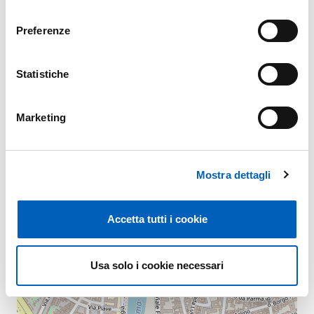
consenso
Map
Preferenze
+
Statistiche
−
Marketing
Mostra dettagli
Accetta tutti i cookie
Usa solo i cookie necessari