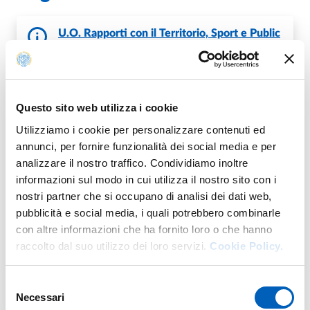
U.O. Rapporti con il Territorio, Sport e Public
Engagement
Questo sito web utilizza i cookie
Fa parte di
Utilizziamo i cookie per personalizzare contenuti ed
annunci, per fornire funzionalità dei social media e per
analizzare il nostro traffico. Condividiamo inoltre
informazioni sul modo in cui utilizza il nostro sito con i
Aperitivi della Conoscenza
nostri partner che si occupano di analisi dei dati web,
DA
MERCOLEDÌ 19 APRILE 2023
pubblicità e social media, i quali potrebbero combinarle
A
GIOVEDÌ 31 DICEMBRE 2026
con altre informazioni che ha fornito loro o che hanno
SALA CONFERENZE - PARMAUNIVERCITY INFO POINT
raccolto dal suo utilizzo dei loro servizi.
Cookie Policy.
INGRESSO LIBERO FINO ESAURIMENTO POSTI
Selezione
Necessari
del