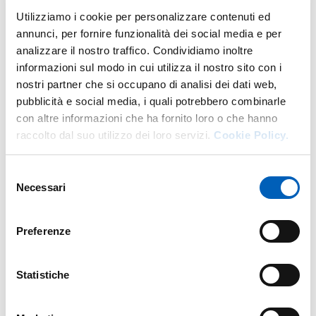
Utilizziamo i cookie per personalizzare contenuti ed
annunci, per fornire funzionalità dei social media e per
analizzare il nostro traffico. Condividiamo inoltre
It's part of
informazioni sul modo in cui utilizza il nostro sito con i
nostri partner che si occupano di analisi dei dati web,
pubblicità e social media, i quali potrebbero combinarle
Unijunior Parma 2024 - Conoscere per crescere
con altre informazioni che ha fornito loro o che hanno
raccolto dal suo utilizzo dei loro servizi.
Cookie Policy.
FROM
SATURDAY 12 OCTOBER 2024
TO
SATURDAY 7 DECEMBER 2024
Selezione
CAMPUS - AULE DELLE SCIENZE
Necessari
del
INGRESSO A PAGAMENTO
consenso
Preferenze
Map
Statistiche