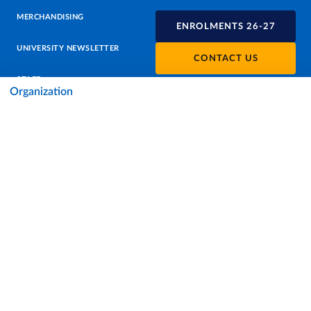
MERCHANDISING
ENROLMENTS 26-27
UNIVERSITY NEWSLETTER
CONTACT US
STAFF
Organization
DATA PROTECTION - PRIVACY
SUPPORT THE UNIVERSITY
PRESS OFFICE
URP - PUBLIC RELATIONS OFFICE
Facebook
Instagram
TikTok
X
Linkedin
Youtube
Flickr
WhatsAp
Accessibility