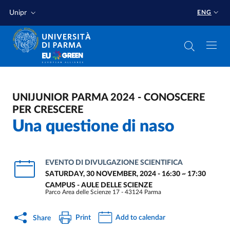
Skip to main content
Skip to footer
Unipr
ENG
UNIJUNIOR PARMA 2024 - CONOSCERE
PER CRESCERE
Una questione di naso
EVENTO DI DIVULGAZIONE SCIENTIFICA
SATURDAY, 30 NOVEMBER, 2024 - 16:30
~
17:30
CAMPUS - AULE DELLE SCIENZE
Parco Area delle Scienze 17 - 43124 Parma
Print
Add to calendar
Share