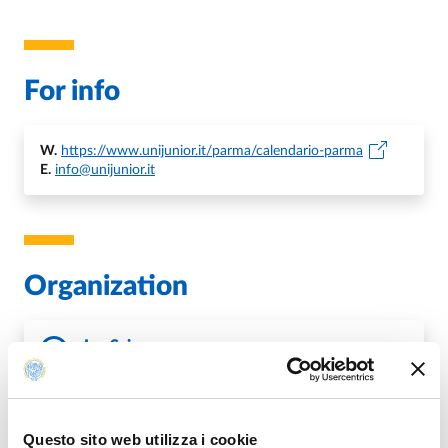
For info
W.
https://www.unijunior.it/parma/calendario-parma
E.
info@unijunior.it
Organization
LeoScienza
Università di Parma
Questo sito web utilizza i cookie