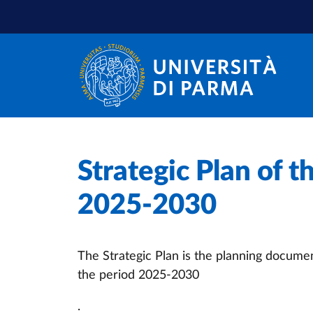
Skip to main content
Skip to footer
Home
/
Strategic Plan of t
2025-2030
The Strategic Plan is the planning document
the period 2025-2030
.