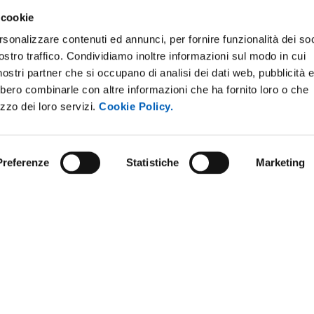
 cookie
rsonalizzare contenuti ed annunci, per fornire funzionalità dei soc
ostro traffico. Condividiamo inoltre informazioni sul modo in cui
E NOTICE BOARD
UNIVERSITY NEWSLETTER
i nostri partner che si occupano di analisi dei dati web, pubblicità 
 E AMICI DELL’UNIVERSITÀ DI
STAFF
bbero combinarle con altre informazioni che ha fornito loro o che
A
izzo dei loro servizi.
Cookie Policy.
DATA PROTECTION - PRIVACY
PARENT ADMINISTRATION
SUPPORT THE UNIVERSITY
INABLE UNIVERSITY
Preferenze
Statistiche
Marketing
PRESS OFFICE
TITIONS AND CALLS FOR
RS
URP - PUBLIC RELATIONS OFF
ANDISING
y policy
Social media policy
Website information