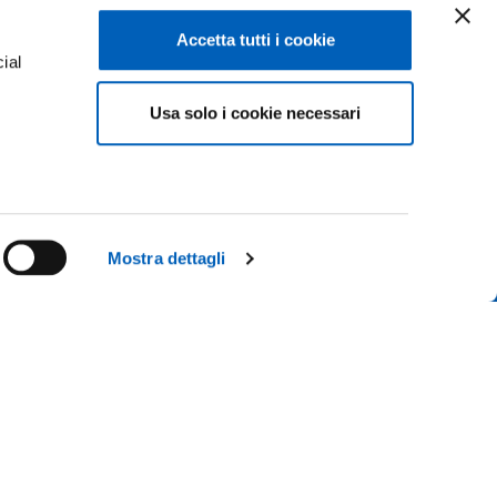
Accetta tutti i cookie
ial
Facebook
Linkedin
Usa solo i cookie necessari
e
Instagram
Youtube
TikTok
Flickr
ENROLMENTS 26-27
X
WhatsApp
Mostra dettagli
CONTACT US
ICE