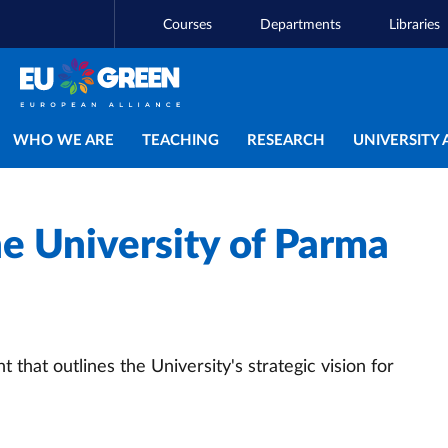
Courses
Departments
Libraries
Main navigation
WHO WE ARE
TEACHING
RESEARCH
UNIVERSITY 
he University of Parma
 that outlines the University's strategic vision for