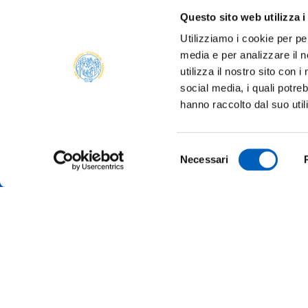
Questo sito web utilizza i
Utilizziamo i cookie per pe
media e per analizzare il n
ONLIN
utilizza il nostro sito con 
ALUMNI
social media, i quali potre
PARM
hanno raccolto dal suo util
Università degli studi di Parma
TRANS
Via Università, 12 - I 43121 Parma
P.IVA 00308780345
SUSTA
Selezione
Tel.
+39 0521 902111
Necessari
del
PEC:
protocollo@pec.unipr.it
COMPE
TENDE
consenso
MERCH
Accessibility
Cookie settings
Note legali
Privac
© 2026 Università di Parma - All rights reserved