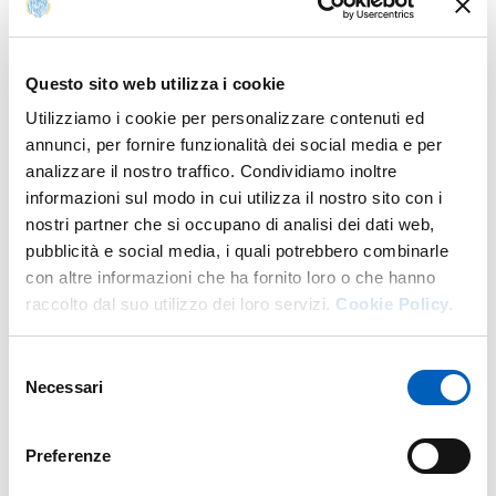
LOCANDINA_ALPSOLUT.PDF
Questo sito web utilizza i cookie
PDF
Utilizziamo i cookie per personalizzare contenuti ed
annunci, per fornire funzionalità dei social media e per
analizzare il nostro traffico. Condividiamo inoltre
informazioni sul modo in cui utilizza il nostro sito con i
nostri partner che si occupano di analisi dei dati web,
Access mode
pubblicità e social media, i quali potrebbero combinarle
con altre informazioni che ha fornito loro o che hanno
Live: Ingresso libero fino esaurimento posti
raccolto dal suo utilizzo dei loro servizi.
Cookie Policy.
Selezione
Necessari
del
For info
consenso
Preferenze
W.
https://sites.google.com/view/seminari-fismat-unipr