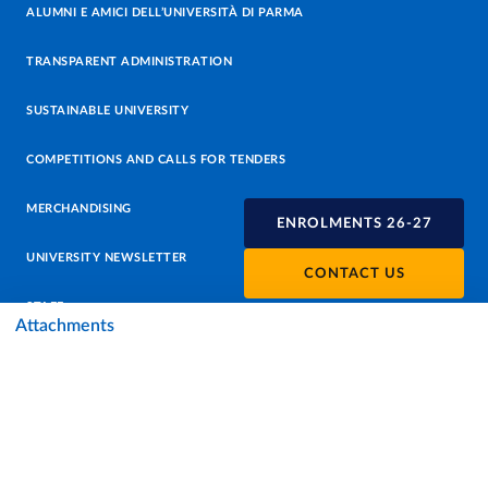
ALUMNI E AMICI DELL’UNIVERSITÀ DI PARMA
TRANSPARENT ADMINISTRATION
SUSTAINABLE UNIVERSITY
COMPETITIONS AND CALLS FOR TENDERS
MERCHANDISING
ENROLMENTS 26-27
UNIVERSITY NEWSLETTER
CONTACT US
STAFF
Attachments
DATA PROTECTION - PRIVACY
SUPPORT THE UNIVERSITY
PRESS OFFICE