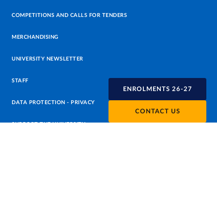
COMPETITIONS AND CALLS FOR TENDERS
MERCHANDISING
UNIVERSITY NEWSLETTER
STAFF
ENROLMENTS 26-27
DATA PROTECTION - PRIVACY
CONTACT US
SUPPORT THE UNIVERSITY
PRESS OFFICE
URP - PUBLIC RELATIONS OFFICE
Facebook
Instagram
TikTok
X
Linkedin
Youtube
Flickr
WhatsAp