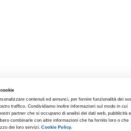
 cookie
rsonalizzare contenuti ed annunci, per fornire funzionalità dei soc
ostro traffico. Condividiamo inoltre informazioni sul modo in cui
E NOTICE BOARD
UNIVERSITY NEWSLETTER
i nostri partner che si occupano di analisi dei dati web, pubblicità 
 E AMICI DELL’UNIVERSITÀ DI
STAFF
bbero combinarle con altre informazioni che ha fornito loro o che
A
izzo dei loro servizi.
Cookie Policy.
DATA PROTECTION - PRIVACY