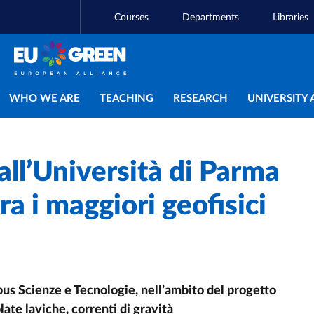
Courses
Departments
Libraries
Main navigation
WHO WE ARE
TEACHING
RESEARCH
UNIVERSITY 
all’Università di Parma
a i maggiori geofisici
pus Scienze e Tecnologie, nell’ambito del progetto
ate laviche, correnti di gravità