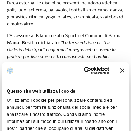
l’area esterna. Le discipline presenti includono atletica,
golf, judo, scherma, pallavolo, football americano, danza,
ginnastica ritmica, yoga, pilates, arrampicata, skateboard
e molto altro.
L'Assessore al Bilancio e allo Sport del Comune di Parma
Marco Bosi
ha dichiarato:
"La terza edizione de 'La
Galleria dello Sport' conferma l’impegno nel sostenere la
pratica sportiva come scelta consapevole per bambini,
giovani e famiglie. Grazie alla sinergia tra La Galleria e il
Comune, l’iniziativa vuole essere uno stimolo concreto alla
promozione di uno stile di vita attivo, da sempre al centro
delle priorità dell’amministrazione comunale".
Questo sito web utilizza i cookie
Giuliana Gobbi
, Delegata del Rettore per lo Sport,
Utilizziamo i cookie per personalizzare contenuti ed
afferma: “
L’Università di Parma, da sempre sensibile ai valori
annunci, per fornire funzionalità dei social media e per
formativi dello sport, contribuisce alla formazione di
analizzare il nostro traffico. Condividiamo inoltre
professionisti dell’attività motoria e sportiva con i Corsi di
informazioni sul modo in cui utilizza il nostro sito con i
Laurea e Laurea Magistrale in Scienze Motorie, istituiti 25
nostri partner che si occupano di analisi dei dati web,