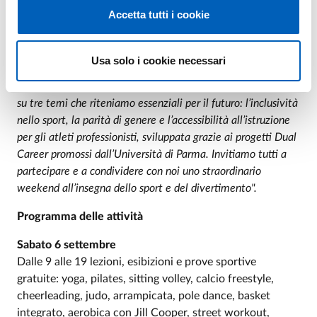
associazioni, centri sportivi e aziende del settore, con
Accetta tutti i cookie
importanti novità e un’attenzione particolare al mondo del
fitness. L’iniziativa non è solo un grande momento di
aggregazione per la città, ma anche un’occasione per
Usa solo i cookie necessari
celebrare e valorizzare lo sport in tutte le sue espressioni.
Con l’edizione 2025 desideriamo mantenere alta l’attenzione
su tre temi che riteniamo essenziali per il futuro: l’inclusività
nello sport, la parità di genere e l’accessibilità all’istruzione
per gli atleti professionisti, sviluppata grazie ai progetti Dual
Career promossi dall’Università di Parma. Invitiamo tutti a
partecipare e a condividere con noi uno straordinario
weekend all’insegna dello sport e del divertimento".
Programma delle attività
Sabato 6 settembre
Dalle 9 alle 19 lezioni, esibizioni e prove sportive
gratuite: yoga, pilates, sitting volley, calcio freestyle,
cheerleading, judo, arrampicata, pole dance, basket
integrato, aerobica con Jill Cooper, street workout,