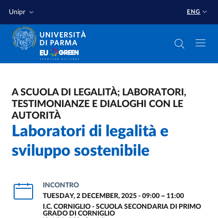
Skip to main content
Skip to footer
Unipr
ENG
A SCUOLA DI LEGALITÀ; LABORATORI,
TESTIMONIANZE E DIALOGHI CON LE
AUTORITÀ
Laboratori di legalità e
sviluppo sostenibile
INCONTRO
TUESDAY, 2 DECEMBER, 2025 - 09:00
~
11:00
I.C. CORNIGLIO - SCUOLA SECONDARIA DI PRIMO
GRADO DI CORNIGLIO