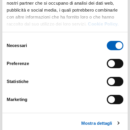
E.
alessia.depietri@unipr.it
nostri partner che si occupano di analisi dei dati web,
pubblicità e social media, i quali potrebbero combinarle
con altre informazioni che ha fornito loro o che hanno
raccolto dal suo utilizzo dei loro servizi.
Cookie Policy.
It's part of
Selezione
Necessari
del
consenso
A scuola di legalità; laboratori, testimonianze e
dialoghi con le autorità
Preferenze
FROM
MONDAY 1 JANUARY 2024
TO
THURSDAY 31 DECEMBER 2026
Statistiche
Marketing
Map
Mostra dettagli