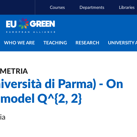
Courses
Departments
Libraries
Main navigation
WHO WE ARE
TEACHING
RESEARCH
UNIVERSITY 
OMETRIA
iversità di Parma) - On
r model Q^{2, 2}
ia