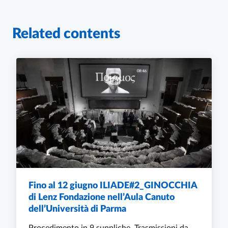
Related contents
Fino al 12 giugno ILIADE#2_GINOCCHIA
di Lenz Fondazione nell’Aula Canuto
dell’Università di Parma
Procedimento in 9 suppliche. Trasmissioni da