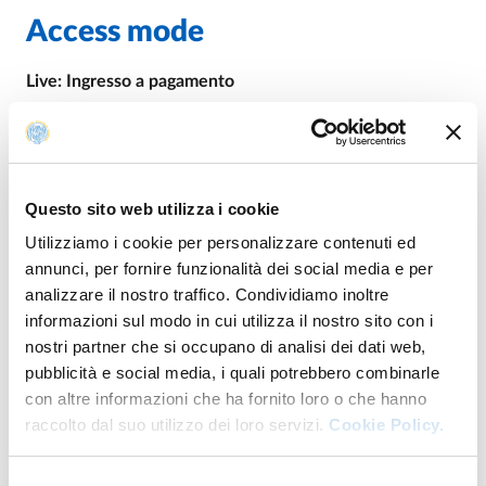
Access mode
Live: Ingresso a pagamento
Per informazioni sugli spettacoli e sulle prenotazioni
è
possibile contattare Lenz Fondazione ai numeri 0521
270141 e 335 6096220 (anche via WhatsApp) e
all’indirizzo
info@lenzfondazione.it
Questo sito web utilizza i cookie
Utilizziamo i cookie per personalizzare contenuti ed
Biglietti
annunci, per fornire funzionalità dei social media e per
- Intero: 20 euro
analizzare il nostro traffico. Condividiamo inoltre
- Ridotto studente/insegnante/dipendente AUSL/under
informazioni sul modo in cui utilizza il nostro sito con i
30/over 65: 12 euro
nostri partner che si occupano di analisi dei dati web,
- Ridotto Università di Parma e Liceo Toschi: 6 euro
pubblicità e social media, i quali potrebbero combinarle
con altre informazioni che ha fornito loro o che hanno
raccolto dal suo utilizzo dei loro servizi.
Cookie Policy.
For info
Selezione