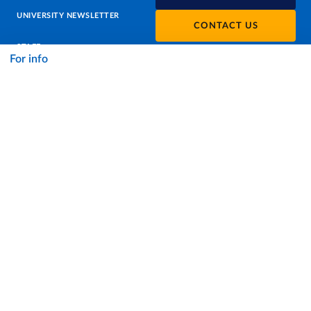
UNIVERSITY NEWSLETTER
CONTACT US
STAFF
For info
DATA PROTECTION - PRIVACY
SUPPORT THE UNIVERSITY
PRESS OFFICE
URP - PUBLIC RELATIONS OFFICE
Facebook
Instagram
TikTok
X
Linkedin
Youtube
Flickr
WhatsAp
Accessibility
Cookie settings