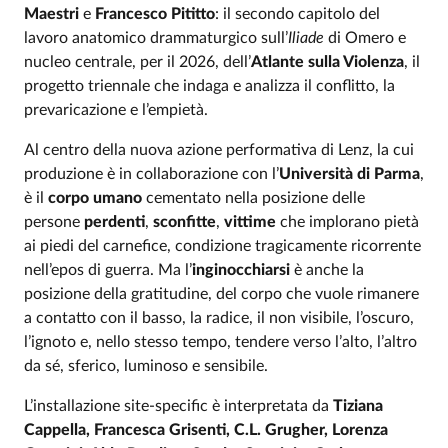
Event description
Maestri
e
Francesco Pititto
: il secondo capitolo del
lavoro anatomico drammaturgico sull’
Iliade
di Omero e
nucleo centrale, per il 2026, dell’
Atlante sulla Violenza
, il
progetto triennale che indaga e analizza il conflitto, la
prevaricazione e l’empietà.
Al centro della nuova azione performativa di Lenz, la cui
produzione è in collaborazione con l’
Università di Parma
,
è il
corpo umano
cementato nella posizione delle
persone
perdenti
,
sconfitte
,
vittime
che implorano pietà
ai piedi del carnefice, condizione tragicamente ricorrente
nell’epos di guerra. Ma l’
inginocchiarsi
è anche la
posizione della gratitudine, del corpo che vuole rimanere
a contatto con il basso, la radice, il non visibile, l’oscuro,
l’ignoto e, nello stesso tempo, tendere verso l’alto, l’altro
da sé, sferico, luminoso e sensibile.
L’installazione site-specific è interpretata da
Tiziana
Cappella, Francesca Grisenti, C.L. Grugher, Lorenza