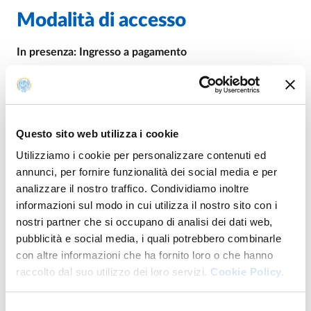
Modalità di accesso
In presenza: Ingresso a pagamento
Per informazioni sugli spettacoli e sulle prenotazioni
è
possibile contattare Lenz Fondazione ai numeri 0521
270141 e 335 6096220 (anche via WhatsApp) e
all’indirizzo
info@lenzfondazione.it
Questo sito web utilizza i cookie
Utilizziamo i cookie per personalizzare contenuti ed
Biglietti
annunci, per fornire funzionalità dei social media e per
- Intero: 20 euro
analizzare il nostro traffico. Condividiamo inoltre
- Ridotto studente/insegnante/dipendente AUSL/under
informazioni sul modo in cui utilizza il nostro sito con i
30/over 65: 12 euro
nostri partner che si occupano di analisi dei dati web,
- Ridotto Università di Parma e Liceo Toschi: 6 euro
pubblicità e social media, i quali potrebbero combinarle
con altre informazioni che ha fornito loro o che hanno
raccolto dal suo utilizzo dei loro servizi.
Cookie Policy.
Per info
Selezione