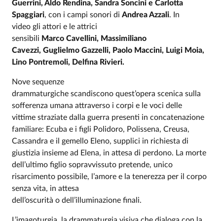
Guerrini, Aldo Rendina, Sandra Soncini e Carlotta
Spaggiari
, con i campi sonori di
Andrea Azzali
. In
video gli attori e le attrici
sensibili
Marco Cavellini, Massimiliano
Cavezzi, Guglielmo Gazzelli, Paolo Maccini, Luigi Moia,
Lino Pontremoli, Delfina Rivieri.
Nove sequenze
drammaturgiche scandiscono quest’opera scenica sulla
sofferenza umana attraverso i corpi e le voci delle
vittime straziate dalla guerra presenti in concatenazione
familiare: Ecuba e i figli Polidoro, Polissena, Creusa,
Cassandra e il gemello Eleno, supplici in richiesta di
giustizia insieme ad Elena, in attesa di perdono. La morte
dell’ultimo figlio sopravvissuto pretende, unico
risarcimento possibile, l’amore e la tenerezza per il corpo
senza vita, in attesa
dell’oscurità o dell’illuminazione finali.
L’imagoturgia, la drammaturgia visiva che dialoga con la