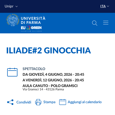
Salta al contenuto principale
Salta a fondo pagina
Unipr
ITA
ILIADE#2 GINOCCHIA
SPETTACOLO
DA
GIOVEDÌ, 4 GIUGNO, 2026 - 20:45
A
VENERDÌ, 12 GIUGNO, 2026 - 20:45
AULA CANUTO - POLO GRAMSCI
Via Gramsci 14 - 43126 Parma
Stampa
Aggiungi al calendario
Condividi