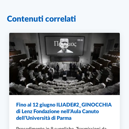
Contenuti correlati
Fino al 12 giugno ILIADE#2_GINOCCHIA
di Lenz Fondazione nell’Aula Canuto
dell’Università di Parma
Procedimento in 9 suppliche. Trasmissioni da