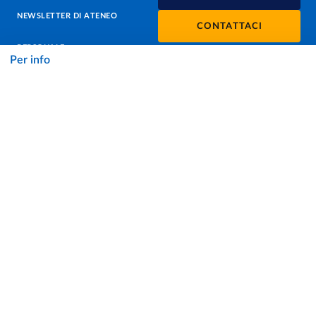
NEWSLETTER DI ATENEO
CONTATTACI
PERSONALE
Per info
PROTEZIONE DEI DATI - PRIVACY
SOSTIENI L'ATENEO
UFFICIO STAMPA
URP - UFFICIO RELAZIONI CON IL PUBBLICO
Facebook
Instagram
TikTok
X
Linkedin
Youtube
Flickr
WhatsAp
Accessibilità
Cookie settings