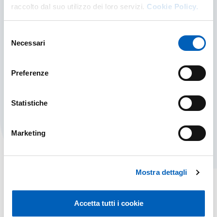
raccolto dal suo utilizzo dei loro servizi.
Cookie Policy.
Selezione
Necessari
del
consenso
University Centres
Preferenze
All University Centers, divided by category
according to the Regulations.
Statistiche
UNIVERSITY CENTRES
FIND OUT MORE
Marketing
Mostra dettagli
Accetta tutti i cookie