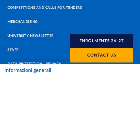
COMPETITIONS AND CALLS FOR TENDERS
MERCHANDISING
UNIVERSITY NEWSLETTER
ENROLMENTS 26-27
STAFF
CONTACT US
DATA PROTECTION - PRIVACY
Informazioni generali
SUPPORT THE UNIVERSITY
PRESS OFFICE
URP - PUBLIC RELATIONS OFFICE
Facebook
Instagram
TikTok
X
Linkedin
Youtube
Flickr
WhatsAp