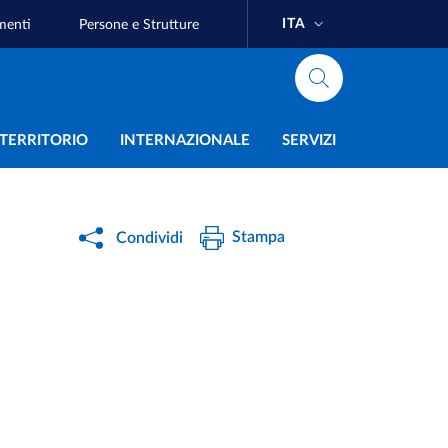
ITA
menti
Persone e Strutture
e
L TERRITORIO
INTERNAZIONALE
SERVIZI
Stampa
Condividi