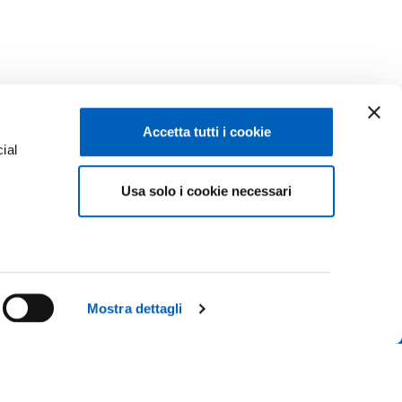
Accetta tutti i cookie
ial
Facebook
Linkedin
Usa solo i cookie necessari
e
Instagram
Youtube
ACY
TikTok
Flickr
ISCRIZIONI 26-27
X
WhatsApp
Mostra dettagli
CONTATTACI
 IL