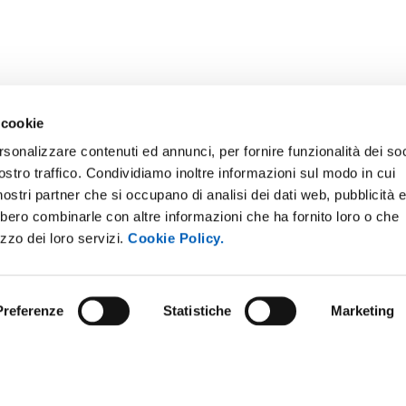
 cookie
rsonalizzare contenuti ed annunci, per fornire funzionalità dei soc
ostro traffico. Condividiamo inoltre informazioni sul modo in cui
ONLINE
NEWSLETTER DI ATENEO
i nostri partner che si occupano di analisi dei dati web, pubblicità 
 E AMICI DELL’UNIVERSITÀ DI
PERSONALE
bbero combinarle con altre informazioni che ha fornito loro o che
A
izzo dei loro servizi.
Cookie Policy.
PROTEZIONE DEI DATI - PRIV
ISTRAZIONE TRASPARENTE
SOSTIENI L'ATENEO
O SOSTENIBILE
Preferenze
Statistiche
Marketing
UFFICIO STAMPA
 E CONCORSI
URP - UFFICIO RELAZIONI CON
ANDISING
PUBBLICO