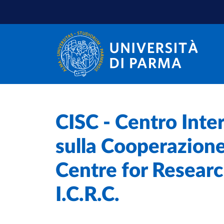
Salta al contenuto principale
Salta a fondo pagina
Home
/
CISC - Centro Inte
Centri universitari
/
sulla Cooperazione
Centre for Researc
I.C.R.C.