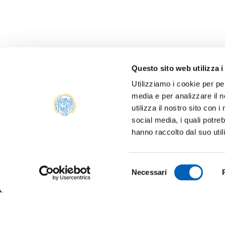
Questo sito web utilizza i
Utilizziamo i cookie per pe
media e per analizzare il n
ALBO 
utilizza il nostro sito con 
ALUMNI
social media, i quali potre
PARM
hanno raccolto dal suo util
Università degli studi di Parma
AMMIN
Via Università, 12 - I 43121 Parma
P.IVA 00308780345
ATENE
Selezione
Tel.
+39 0521 902111
Necessari
del
PEC:
protocollo@pec.unipr.it
BANDI
consenso
MERCH