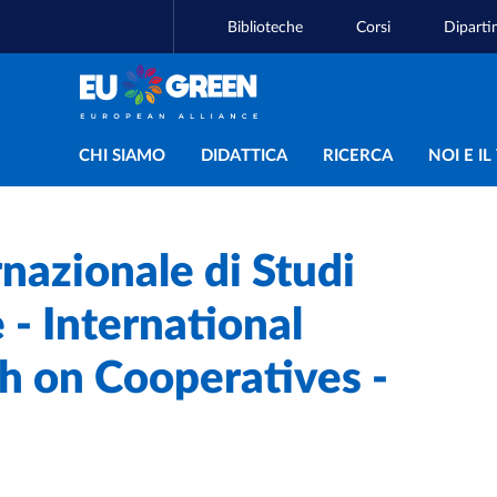
Biblioteche
Corsi
Diparti
Navigazione principal
CHI SIAMO
DIDATTICA
RICERCA
NOI E I
rnazionale di Studi
 - International
h on Cooperatives -