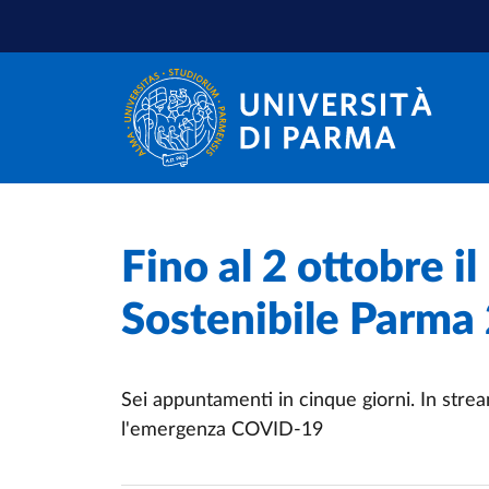
Skip to main content
Skip to footer
Home
/
Fino al 2 ottobre il
Sostenibile Parma
Sei appuntamenti in cinque giorni. In stre
l'emergenza COVID-19