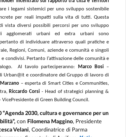
holder incentrato sul rapporto tra città e territori
are i legami sistemici per uno sviluppo sostenibile
crete per reali impatti sulla vita di tutti. Questa
i vista diversi possibili percorsi per uno sviluppo
quali agglomerati urbani ed extra urbani sono
 pertanto di individuare attraverso quali pratiche e
trale, Regioni, Comuni, aziende e comunità e singoli
 e condivisi. Pertanto l’attivazione delle comunità e
dialogo. Al tavolo parteciperanno:
Marco Bosi
–
di Urban@it e coordinatore del Gruppo di lavoro di
a Marzano
– esperta di Smart Cities e Communities,
xtra,
Riccardo Corsi
- Head of strategici planning &
 VicePresidente di Green Building Council.
30 “Agenda 2030, cultura e governance per un
ilità”,
con
Filomena Maggino
, Presidente
cesca Velani
, Coordinatrice di Parma