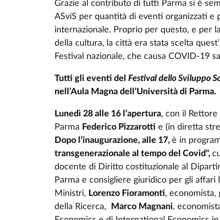
Grazie al contributo di tutti Parma si è semp
ASviS per quantità di eventi organizzati e 
internazionale. Proprio per questo, e per 
della cultura, la città era stata scelta ques
Festival nazionale, che causa COVID-19 sar
Tutti gli eventi del
Festival dello Sviluppo 
nell’Aula Magna dell’Università di Parma.
Lunedì 28 alle 16 l’apertura
, con il Rettore
Parma
Federico Pizzarotti
e (in diretta st
Dopo l’inaugurazione, alle 17,
è in program
transgenerazionale al tempo del Covid",
c
docente di Diritto costituzionale al Dipart
Parma e consigliere giuridico per gli affari 
Ministri,
Lorenzo Fioramonti
, economista, g
della Ricerca,
Marco Magnani
, economist