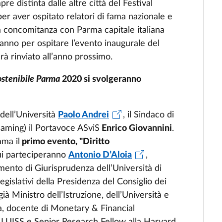
re distinta dalle altre città del Festival
per aver ospitato relatori di fama nazionale e
la concomitanza con Parma capitale italiana
t’anno per ospitare l’evento inaugurale del
à rinviato all’anno prossimo.
Sostenibile Parma
2020 si svolgeranno
 dell’Università
Paolo Andrei
, il Sindaco di
reaming) il Portavoce ASviS
Enrico Giovannini
.
ma il
primo evento, "Diritto
ui parteciperanno
Antonio D’Aloia
,
imento di Giurisprudenza dell’Università di
legislativi della Presidenza del Consiglio dei
ià Ministro dell’Istruzione, dell’Università e
a, docente di Monetary & Financial