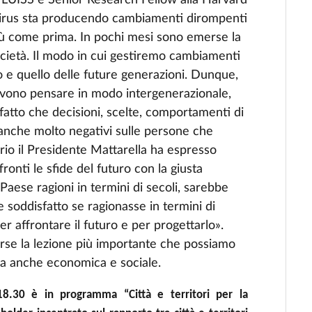
 LUISS e Senior Research Fellow alla Harvard
irus sta producendo cambiamenti dirompenti
più come prima. In pochi mesi sono emerse la
società. Il modo in cui gestiremo cambiamenti
o e quello delle future generazioni. Dunque,
) devono pensare in modo intergenerazionale,
l fatto che decisioni, scelte, comportamenti di
i anche molto negativi sulle persone che
o il Presidente Mattarella ha espresso
ffronti le sfide del futuro con la giusta
aese ragioni in termini di secoli, sarebbe
soddisfatto se ragionasse in termini di
r affrontare il futuro e per progettarlo».
forse la lezione più importante che possiamo
a anche economica e sociale.
18.30 è in programma “Città e territori per la