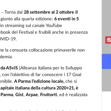
– Torna dal
28 settembre al 2 ottobre
il
, giunto alla quarta edizione:
6 eventi in 5
i in streaming sul canale YouTube
ebook del Festival e fruibili anche in presenza
COVID-19.
he la consueta collocazione primaverile non
ndemia.
e da ASviS
(Alleanza italiana per lo Sviluppo
, con l’obiettivo di far conoscere i 17 Goal
enibile.
A Parma l’edizione locale,
che si
apitale italiana della cultura 2020+21, è
Parma
,
Gist
,
Arpae
,
Fruttorti
, ed è realizzata