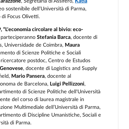
Carazzone
, Segretaria di Assifero,
Katia
 sostenibile dell’Università di Parma,
o
di Focus Olivetti.
9, “L'economia circolare al bivio: eco-
 parteciperanno
Stefania Barca
, docente di
ais, Universidade de Coimbra,
Maura
timento di Scienze Politiche e Sociali
, ricercatore postdoc, Centro de Estudos
 Genovese
, docente di Logistics and Supply
ield,
Mario Pansera
, docente al
utonoma de Barcelona,
Luigi Pellizzoni
,
rtimento di Scienze Politiche dell'Università
dente del corso di laurea magistrale in
zione Multimediale dell’Università di Parma,
artimento di Discipline Umanistiche, Sociali e
sità di Parma.