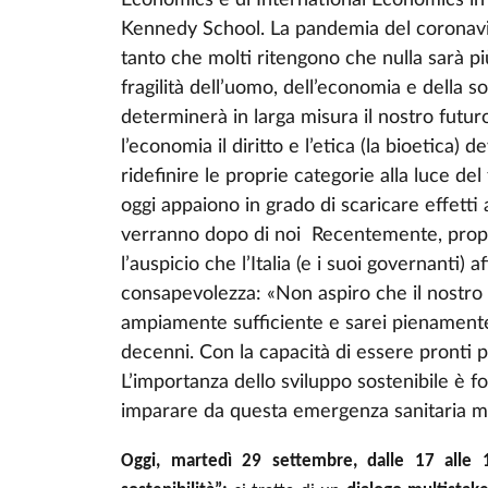
Economics e di International Economics in
Kennedy School. La pandemia del coronav
tanto che molti ritengono che nulla sarà 
fragilità dell’uomo, dell’economia e della 
determinerà in larga misura il nostro futur
l’economia il diritto e l’etica (la bioetica
ridefinire le proprie categorie alla luce de
oggi appaiono in grado di scaricare effett
verranno dopo di noi Recentemente, propri
l’auspicio che l’Italia (e i suoi governanti) a
consapevolezza: «Non aspiro che il nostro P
ampiamente sufficiente e sarei pienamente 
decenni. Con la capacità di essere pronti pe
L’importanza dello sviluppo sostenibile è 
imparare da questa emergenza sanitaria m
Oggi, martedì 29 settembre, dalle 17 alle 