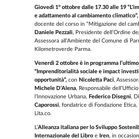
Giovedì 1° ottobre dalle 17.30 alle 19 “L'
e adattamento al cambiamento climatico”,
docente del corso in “Mitigazione del camb
Daniele Pezzali
, Presidente dell’Ordine de
Assessora all'Ambiente del Comune di Pa
Kilometroverde Parma.
Venerdì 2 ottobre è in programma l’ultimo 
“Imprenditorialità sociale e impact investi
opportunità”,
con
Nicoletta Paci
, Assessor
Michele D’Alena
, Responsabile dell’Uffic
l’Innovazione Urbana,
Federico Disegni
, D
Caporossi
, fondatrice di Fondazione Etica,
Lita.co.
L’
Alleanza italiana per lo Sviluppo Sosteni
Internazionale del Libro
e
Iren
, in occasio