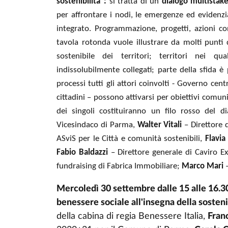
sostenibilità”:
si tratta di un
dialogo multistake
per affrontare i nodi, le emergenze ed evidenzi
integrato. Programmazione, progetti, azioni con
tavola rotonda vuole illustrare da molti punti d
sostenibile dei territori; territori nei 
indissolubilmente collegati; parte della sfida è
processi tutti gli attori coinvolti - Governo cen
cittadini – possono attivarsi per obiettivi comuni
dei singoli costituiranno un filo rosso del 
Vicesindaco di Parma,
Walter Vitali
– Direttore 
ASviS per le Città e comunità sostenibili,
Flavi
Fabio Baldazzi
– Direttore generale di Caviro E
fundraising di Fabrica Immobiliare;
Marco Mari
–
Mercoledì 30 settembre dalle 15 alle 16.
benessere sociale all'insegna della sostenib
della cabina di regia Benessere Italia,
Fran