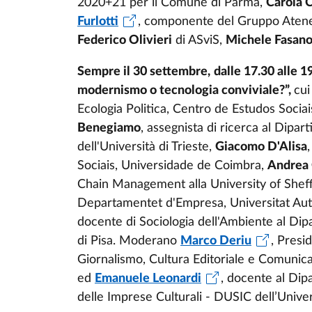
2020+21 per il Comune di Parma,
Carola 
Furlotti
, componente del Gruppo Ateneo
Federico Olivieri
di ASviS,
Michele Fasan
Sempre il 30 settembre,
dalle 17.30 alle 1
modernismo o tecnologia conviviale?”,
cui
Ecologia Politica, Centro de Estudos Soci
Benegiamo
, assegnista di ricerca al Dipar
dell'Università di Trieste,
Giacomo D'Alisa
Sociais, Universidade de Coimbra,
Andrea
Chain Management alla University of Sheff
Departamentet d'Empresa, Universitat A
docente di Sociologia dell'Ambiente al Dipa
di Pisa. Moderano
Marco Deriu
, Presi
Giornalismo, Cultura Editoriale e Comunica
ed
Emanuele Leonardi
, docente al Dip
delle Imprese Culturali - DUSIC dell’Univer