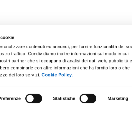
 cookie
rsonalizzare contenuti ed annunci, per fornire funzionalità dei soc
ostro traffico. Condividiamo inoltre informazioni sul modo in cui
i nostri partner che si occupano di analisi dei dati web, pubblicità 
bbero combinarle con altre informazioni che ha fornito loro o che
E NOTICE BOARD
UNIVERSITY NEWSLETTER
izzo dei loro servizi.
Cookie Policy.
 E AMICI DELL’UNIVERSITÀ DI
STAFF
A
DATA PROTECTION - PRIVACY
PARENT ADMINISTRATION
Preferenze
Statistiche
Marketing
SUPPORT THE UNIVERSITY
INABLE UNIVERSITY
PRESS OFFICE
TITIONS AND CALLS FOR
RS
URP - PUBLIC RELATIONS OFF