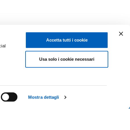
Accetta tutti i cookie
ial
Usa solo i cookie necessari
e
Facebook
Linkedin
Instagram
Youtube
ENROLMENTS 26-27
TikTok
Flickr
Mostra dettagli
CONTACT US
X
WhatsApp
ICE