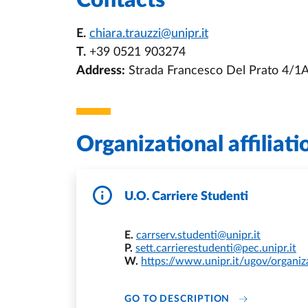
Contacts
E.
chiara.trauzzi@unipr.it
T.
+39 0521 903274
Address:
Strada Francesco Del Prato 4/1
Organizational affiliati
U.O. Carriere Studenti
E.
carrserv.studenti@unipr.it
P.
sett.carrierestudenti@pec.unipr.it
W.
https://www.unipr.it/ugov/organi
DI U.O. CARRI
GO TO DESCRIPTION