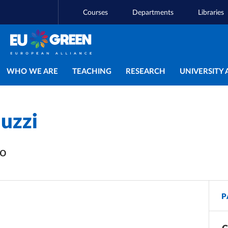
Courses
Departments
Libraries
Main navigation
WHO WE ARE
TEACHING
RESEARCH
UNIVERSITY 
uzzi
vo
P