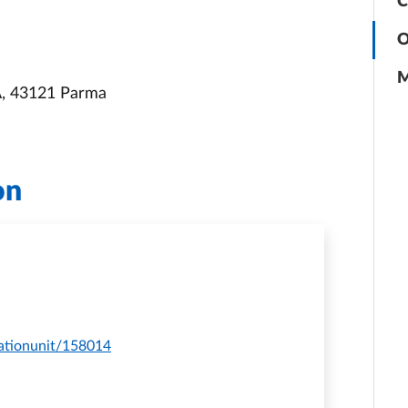
C
O
M
A, 43121 Parma
on
zationunit/158014
ERE STUDENTI