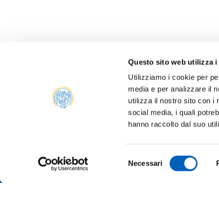
Questo sito web utilizza i
Utilizziamo i cookie per pe
media e per analizzare il n
utilizza il nostro sito con 
social media, i quali potre
ONLIN
hanno raccolto dal suo util
ALUMNI
PARM
Università degli studi di Parma
Selezione
TRANS
Necessari
Via Università, 12 - I 43121 Parma
del
P.IVA 00308780345
SUSTA
consenso
Tel.
+39 0521 902111
PEC:
protocollo@pec.unipr.it
COMPE
TENDE