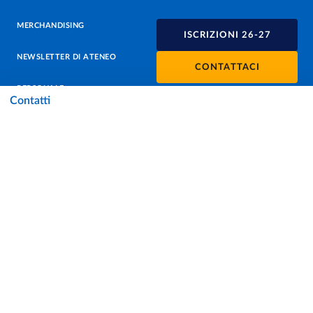
MERCHANDISING
ISCRIZIONI 26-27
NEWSLETTER DI ATENEO
CONTATTACI
PERSONALE
Contatti
PROTEZIONE DEI DATI - PRIVACY
SOSTIENI L'ATENEO
UFFICIO STAMPA
URP - UFFICIO RELAZIONI CON IL PUBBLICO
Facebook
Instagram
TikTok
X
Linkedin
Youtube
Flickr
WhatsAp