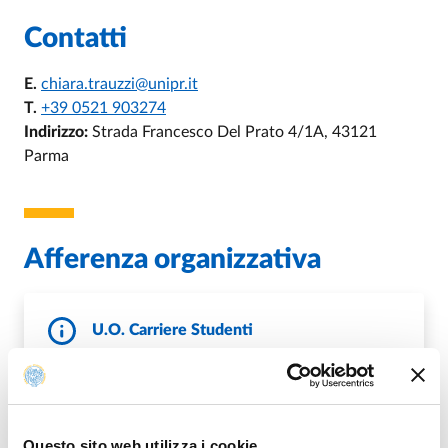
Contatti
E.
chiara.trauzzi@unipr.it
T.
+39 0521 903274
Indirizzo:
Strada Francesco Del Prato 4/1A, 43121
Parma
Afferenza organizzativa
U.O. Carriere Studenti
E.
carrserv.studenti@unipr.it
P.
sett.carrierestudenti@pec.unipr.it
https://www.unipr.it/ugov/organizationunit/1580
W.
14
Questo sito web utilizza i cookie