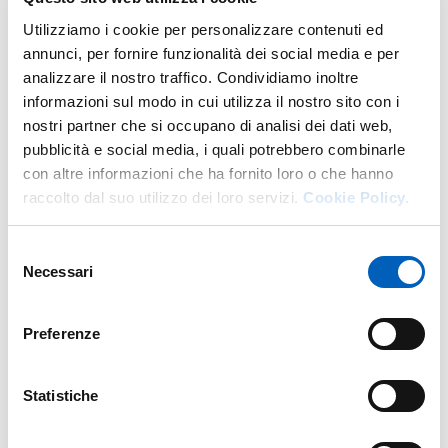
Utilizziamo i cookie per personalizzare contenuti ed
DI U.O. CARRIERE STUDENTI
VAI ALLA SCHEDA
annunci, per fornire funzionalità dei social media e per
analizzare il nostro traffico. Condividiamo inoltre
informazioni sul modo in cui utilizza il nostro sito con i
nostri partner che si occupano di analisi dei dati web,
Altro personale della struttura a questo
pubblicità e social media, i quali potrebbero combinarle
indirizzo
con altre informazioni che ha fornito loro o che hanno
raccolto dal suo utilizzo dei loro servizi.
Cookie Policy.
Personale tecnico amministrativo
Selezione
Necessari
del
consenso
Preferenze
Statistiche