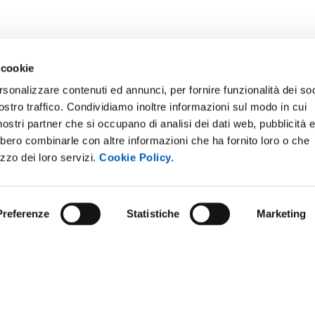
 cookie
rsonalizzare contenuti ed annunci, per fornire funzionalità dei soc
ostro traffico. Condividiamo inoltre informazioni sul modo in cui
i nostri partner che si occupano di analisi dei dati web, pubblicità 
bbero combinarle con altre informazioni che ha fornito loro o che
E NOTICE BOARD
UNIVERSITY NEWSLETTER
izzo dei loro servizi.
Cookie Policy.
 E AMICI DELL’UNIVERSITÀ DI
STAFF
A
DATA PROTECTION - PRIVACY
PARENT ADMINISTRATION
Preferenze
Statistiche
Marketing
SUPPORT THE UNIVERSITY
INABLE UNIVERSITY
PRESS OFFICE
TITIONS AND CALLS FOR
RS
URP - PUBLIC RELATIONS OFF
ANDISING