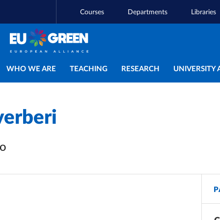
Courses
Departments
Libraries
Main navigation
WHO WE ARE
TEACHING
RESEARCH
UNIVERSITY 
verberi
vo
P