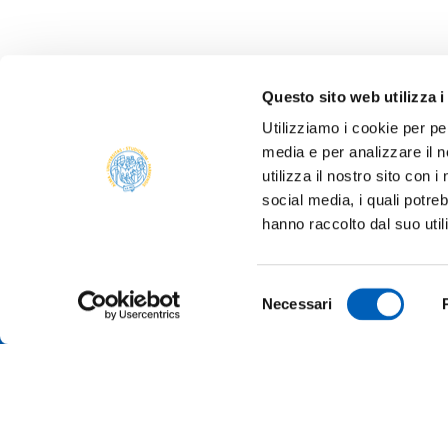
Questo sito web utilizza i
Utilizziamo i cookie per pe
media e per analizzare il n
utilizza il nostro sito con 
social media, i quali potre
ONLIN
hanno raccolto dal suo util
ALUMNI
PARM
Università degli studi di Parma
Selezione
TRANS
Necessari
Via Università, 12 - I 43121 Parma
del
P.IVA 00308780345
SUSTA
consenso
Tel.
+39 0521 902111
PEC:
protocollo@pec.unipr.it
COMPE
TENDE
MERCH