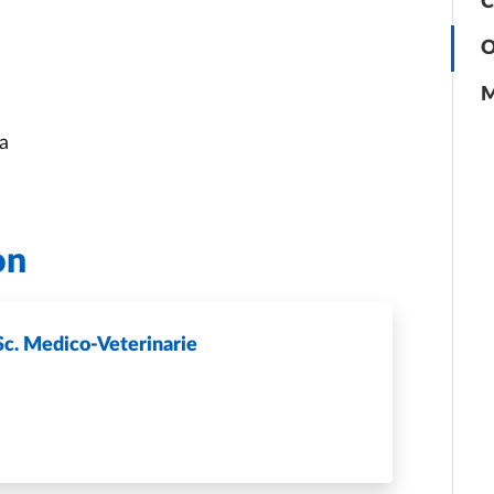
C
O
M
a
on
Sc. Medico-Veterinarie
NICO DIPARTIMENTO DI SC. MEDICO-VETERINARIE