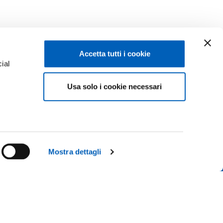
Accetta tutti i cookie
ial
Usa solo i cookie necessari
e
Facebook
Linkedin
Instagram
Youtube
ENROLMENTS 26-27
TikTok
Flickr
Mostra dettagli
CONTACT US
X
WhatsApp
ICE