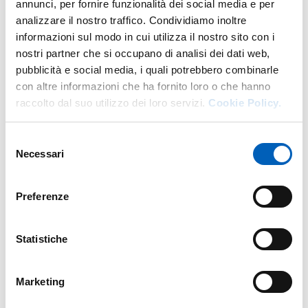
annunci, per fornire funzionalità dei social media e per
analizzare il nostro traffico. Condividiamo inoltre
informazioni sul modo in cui utilizza il nostro sito con i
More facility staff at this address
nostri partner che si occupano di analisi dei dati web,
pubblicità e social media, i quali potrebbero combinarle
Personale tecnico amministrativo
con altre informazioni che ha fornito loro o che hanno
raccolto dal suo utilizzo dei loro servizi.
Cookie Policy.
Selezione
Necessari
del
consenso
Preferenze
Statistiche
Marketing