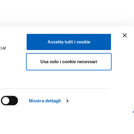
Accetta tutti i cookie
ial
Usa solo i cookie necessari
e
Facebook
Linkedin
Instagram
Youtube
ENROLMENTS 26-27
TikTok
Flickr
Mostra dettagli
CONTACT US
X
WhatsApp
ICE