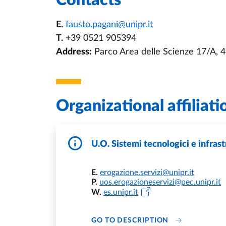
Contacts
E.
fausto.pagani@unipr.it
T.
+39 0521 905394
Address:
Parco Area delle Scienze 17/A,
Organizational affiliati
U.O. Sistemi tecnologici e infras
E.
erogazione.servizi@unipr.it
P.
uos.erogazioneservizi@pec.unipr.it
W.
es.unipr.it
DI U.O. SISTE
GO TO DESCRIPTION