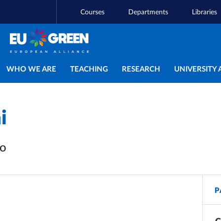
Courses
Departments
Libraries
Main navigation
WHO WE ARE
TEACHING
RESEARCH
UNIVERSITY 
i
vo
P