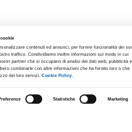
 cookie
rsonalizzare contenuti ed annunci, per fornire funzionalità dei soc
ostro traffico. Condividiamo inoltre informazioni sul modo in cui
i nostri partner che si occupano di analisi dei dati web, pubblicità 
bbero combinarle con altre informazioni che ha fornito loro o che
E NOTICE BOARD
UNIVERSITY NEWSLETTER
izzo dei loro servizi.
Cookie Policy.
 E AMICI DELL’UNIVERSITÀ DI
STAFF
A
DATA PROTECTION - PRIVACY
PARENT ADMINISTRATION
Preferenze
Statistiche
Marketing
SUPPORT THE UNIVERSITY
INABLE UNIVERSITY
PRESS OFFICE
TITIONS AND CALLS FOR
RS
URP - PUBLIC RELATIONS OFF