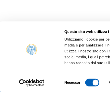
Questo sito web utilizza i
Utilizziamo i cookie per pe
media e per analizzare il n
utilizza il nostro sito con 
social media, i quali potre
ONLIN
hanno raccolto dal suo util
ALUMNI
PARM
Università degli studi di Parma
Selezione
TRANS
Necessari
Via Università, 12 - I 43121 Parma
del
P.IVA 00308780345
SUSTA
consenso
Tel.
+39 0521 902111
PEC:
protocollo@pec.unipr.it
COMPE
TENDE