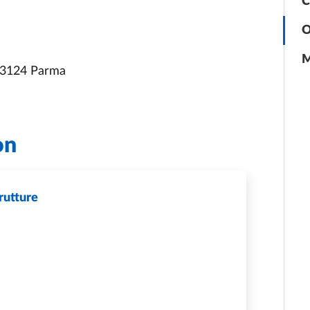
C
O
M
 43124 Parma
on
trutture
MI TECNOLOGICI E INFRASTRUTTURE