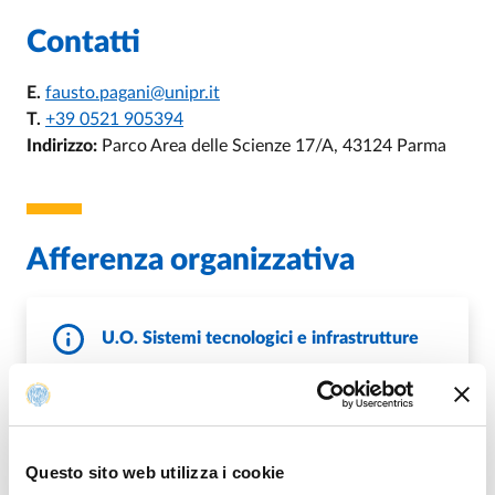
Contatti
E.
fausto.pagani@unipr.it
T.
+39 0521 905394
Indirizzo:
Parco Area delle Scienze 17/A, 43124 Parma
Afferenza organizzativa
U.O. Sistemi tecnologici e infrastrutture
E.
erogazione.servizi@unipr.it
P.
uos.erogazioneservizi@pec.unipr.it
W.
es.unipr.it
Questo sito web utilizza i cookie
DI U.O. SISTEMI TECNOLOGICI E I
VAI ALLA SCHEDA