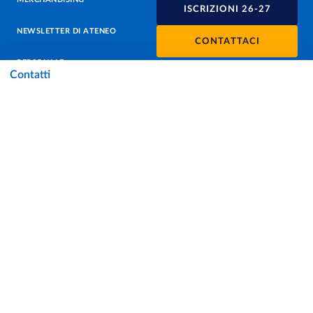
ISCRIZIONI 26-27
NEWSLETTER DI ATENEO
CONTATTACI
PERSONALE
Contatti
PROTEZIONE DEI DATI - PRIVACY
SOSTIENI L'ATENEO
UFFICIO STAMPA
URP - UFFICIO RELAZIONI CON IL PUBBLICO
Facebook
Instagram
TikTok
X
Linkedin
Youtube
Flickr
WhatsAp
Accessibilità