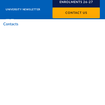
ENROLMENTS 26-27
UNIVERSITY NEWSLETTER
CONTACT US
STAFF
Contacts
DATA PROTECTION - PRIVACY
SUPPORT THE UNIVERSITY
PRESS OFFICE
URP - PUBLIC RELATIONS OFFICE
Facebook
Instagram
TikTok
X
Linkedin
Youtube
Flickr
WhatsAp
Accessibility