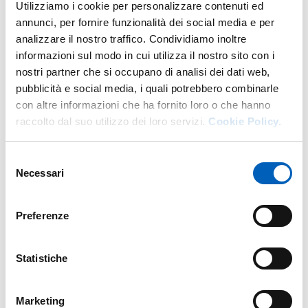
Utilizziamo i cookie per personalizzare contenuti ed
DI U.O. AMMINISTRAZIONE DIPA
GO TO DESCRIPTION
annunci, per fornire funzionalità dei social media e per
analizzare il nostro traffico. Condividiamo inoltre
informazioni sul modo in cui utilizza il nostro sito con i
nostri partner che si occupano di analisi dei dati web,
More facility staff at this address
pubblicità e social media, i quali potrebbero combinarle
con altre informazioni che ha fornito loro o che hanno
Personale tecnico amministrativo
raccolto dal suo utilizzo dei loro servizi.
Cookie Policy.
Selezione
Necessari
del
consenso
Preferenze
Statistiche
Marketing