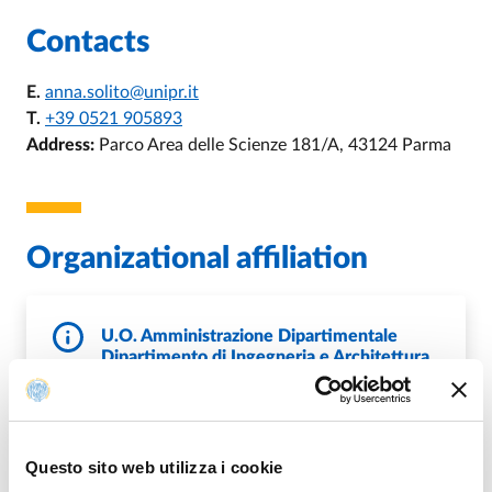
Contacts
E.
anna.solito@unipr.it
T.
+39 0521 905893
Address:
Parco Area delle Scienze 181/A, 43124 Parma
Organizational affiliation
U.O. Amministrazione Dipartimentale
Dipartimento di Ingegneria e Architettura
E.
dia.amministrazione@unipr.it
P.
DipIngegneriaArchitettura@pec.unipr.it
W.
https://dia.unipr.it
Questo sito web utilizza i cookie