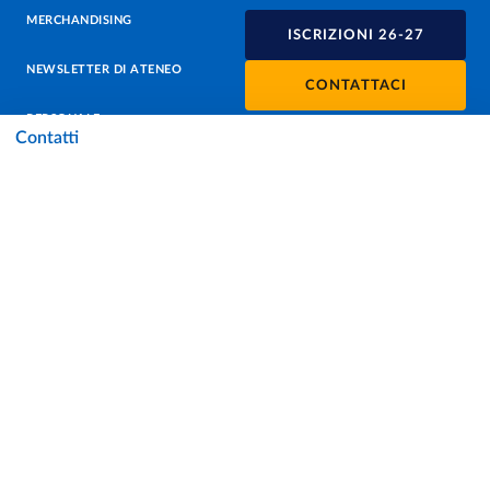
MERCHANDISING
ISCRIZIONI 26-27
NEWSLETTER DI ATENEO
CONTATTACI
PERSONALE
Contatti
PROTEZIONE DEI DATI - PRIVACY
SOSTIENI L'ATENEO
UFFICIO STAMPA
URP - UFFICIO RELAZIONI CON IL PUBBLICO
Facebook
Instagram
TikTok
X
Linkedin
Youtube
Flickr
WhatsAp
Accessibilità