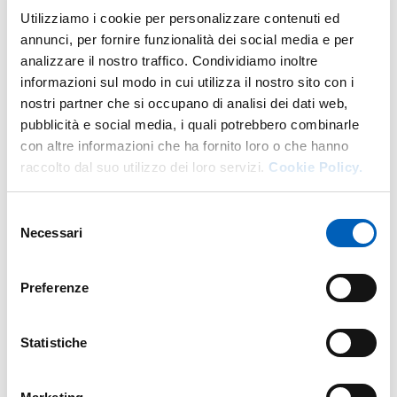
DI U.O. AMMINISTRAZIONE DIPARTI
VAI ALLA SCHEDA
Utilizziamo i cookie per personalizzare contenuti ed
annunci, per fornire funzionalità dei social media e per
analizzare il nostro traffico. Condividiamo inoltre
informazioni sul modo in cui utilizza il nostro sito con i
Altro personale della struttura a questo
nostri partner che si occupano di analisi dei dati web,
indirizzo
pubblicità e social media, i quali potrebbero combinarle
con altre informazioni che ha fornito loro o che hanno
Personale tecnico amministrativo
raccolto dal suo utilizzo dei loro servizi.
Cookie Policy.
Selezione
Necessari
del
consenso
Preferenze
Statistiche