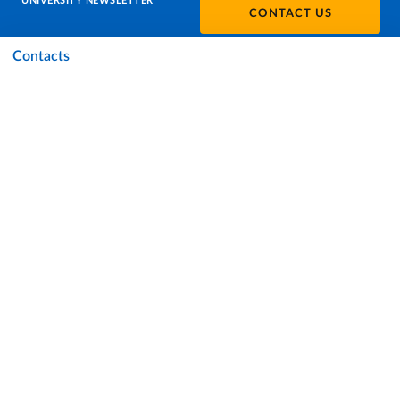
UNIVERSITY NEWSLETTER
CONTACT US
STAFF
Contacts
DATA PROTECTION - PRIVACY
SUPPORT THE UNIVERSITY
PRESS OFFICE
URP - PUBLIC RELATIONS OFFICE
Facebook
Instagram
TikTok
X
Linkedin
Youtube
Flickr
WhatsAp
Accessibility
Cookie settings