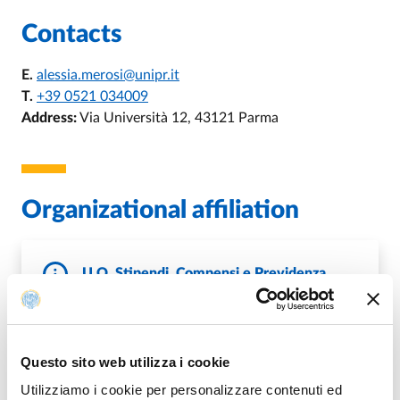
Contacts
E.
alessia.merosi@unipr.it
T.
+39 0521 034009
Address:
Via Università 12, 43121 Parma
Organizational affiliation
U.O. Stipendi, Compensi e Previdenza
E.
uostipendiecompensi@unipr.it
P.
protocollo@pec.unipr.it
Questo sito web utilizza i cookie
DI U.O. STIPENDI, COMPENSI E 
GO TO DESCRIPTION
Utilizziamo i cookie per personalizzare contenuti ed