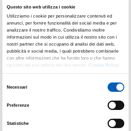
E.
dottorati@unipr.it
Questo sito web utilizza i cookie
P.
sett.formazionepostlaurea@pec.unipr.it
https://www.unipr.it/didattica/post-
Utilizziamo i cookie per personalizzare contenuti ed
W.
laurea/proseguire-gli-studi
annunci, per fornire funzionalità dei social media e per
analizzare il nostro traffico. Condividiamo inoltre
DI U.O. FORMAZIONE POST LAU
GO TO DESCRIPTION
informazioni sul modo in cui utilizza il nostro sito con i
nostri partner che si occupano di analisi dei dati web,
pubblicità e social media, i quali potrebbero combinarle
con altre informazioni che ha fornito loro o che hanno
More facility staff at this address
raccolto dal suo utilizzo dei loro servizi.
Cookie Policy.
Personale tecnico amministrativo
Selezione
Necessari
del
consenso
Preferenze
Statistiche