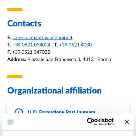
Contacts
E.
caterina.mantovani@unipr.it
T.
+39 0521 034024
,
T.
+39 0521 4030
F.
+39 0521 347022
Address:
Piazzale San Francesco 3, 43121 Parma
Organizational affiliation
U.O. Formazione Post Lauream
E.
specializzazioni@unipr.it
,
E.
master.formazionepermanente@unipr.it
,