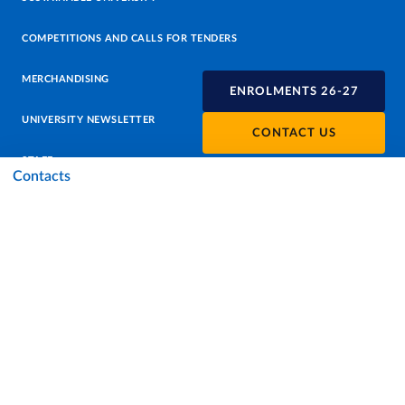
COMPETITIONS AND CALLS FOR TENDERS
MERCHANDISING
ENROLMENTS 26-27
UNIVERSITY NEWSLETTER
CONTACT US
STAFF
Contacts
DATA PROTECTION - PRIVACY
SUPPORT THE UNIVERSITY
PRESS OFFICE
URP - PUBLIC RELATIONS OFFICE
Facebook
Instagram
TikTok
X
Linkedin
Youtube
Flickr
WhatsAp