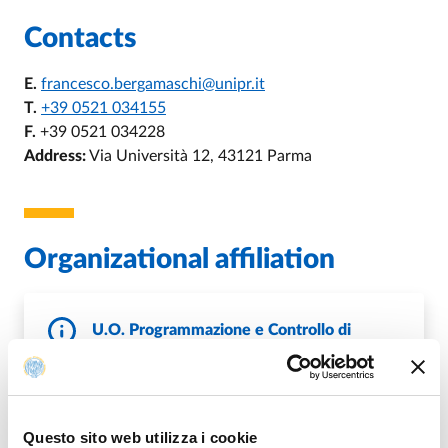
Contacts
E.
francesco.bergamaschi@unipr.it
T.
+39 0521 034155
F.
+39 0521 034228
Address:
Via Università 12, 43121 Parma
Organizational affiliation
U.O. Programmazione e Controllo di
Gestione
E.
gestionedati@unipr.it
,
E.
controllo.gestione@unipr.it
W.
http://controllogestione.unipr.it/
Questo sito web utilizza i cookie