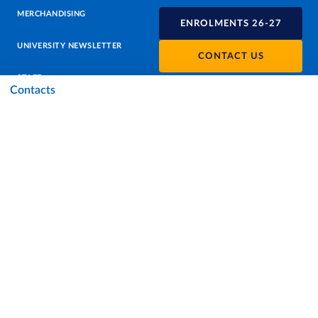
MERCHANDISING
ENROLMENTS 26-27
UNIVERSITY NEWSLETTER
CONTACT US
STAFF
Contacts
DATA PROTECTION - PRIVACY
SUPPORT THE UNIVERSITY
PRESS OFFICE
URP - PUBLIC RELATIONS OFFICE
Facebook
Instagram
TikTok
X
Linkedin
Youtube
Flickr
WhatsAp
Accessibility