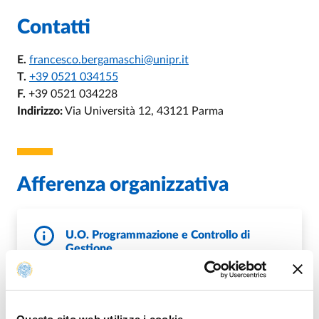
Contatti
E.
francesco.bergamaschi@unipr.it
T.
+39 0521 034155
F.
+39 0521 034228
Indirizzo:
Via Università 12, 43121 Parma
Afferenza organizzativa
U.O. Programmazione e Controllo di
Gestione
E.
gestionedati@unipr.it
,
E.
controllo.gestione@unipr.it
W.
http://controllogestione.unipr.it/