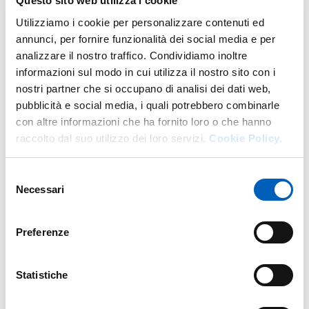
Questo sito web utilizza i cookie
Utilizziamo i cookie per personalizzare contenuti ed
DI U.O. PROGRAMMAZIONE E CONTR
VAI ALLA SCHEDA
annunci, per fornire funzionalità dei social media e per
analizzare il nostro traffico. Condividiamo inoltre
informazioni sul modo in cui utilizza il nostro sito con i
nostri partner che si occupano di analisi dei dati web,
Altro personale della struttura a questo
pubblicità e social media, i quali potrebbero combinarle
indirizzo
con altre informazioni che ha fornito loro o che hanno
raccolto dal suo utilizzo dei loro servizi.
Cookie Policy.
Personale tecnico amministrativo
Selezione
Necessari
del
consenso
Preferenze
Statistiche