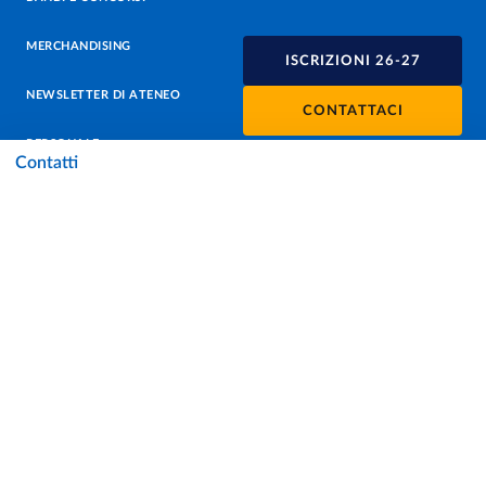
MERCHANDISING
ISCRIZIONI 26-27
NEWSLETTER DI ATENEO
CONTATTACI
PERSONALE
Contatti
PROTEZIONE DEI DATI - PRIVACY
SOSTIENI L'ATENEO
UFFICIO STAMPA
URP - UFFICIO RELAZIONI CON IL PUBBLICO
Facebook
Instagram
TikTok
X
Linkedin
Youtube
Flickr
WhatsAp