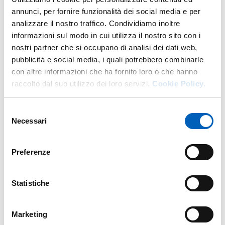
annunci, per fornire funzionalità dei social media e per
analizzare il nostro traffico. Condividiamo inoltre
informazioni sul modo in cui utilizza il nostro sito con i
More facility staff at this address
nostri partner che si occupano di analisi dei dati web,
pubblicità e social media, i quali potrebbero combinarle
Personale tecnico amministrativo
con altre informazioni che ha fornito loro o che hanno
raccolto dal suo utilizzo dei loro servizi.
Cookie Policy.
Selezione
Necessari
del
consenso
Preferenze
Statistiche
Marketing