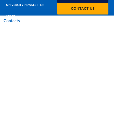
UNIVERSITY NEWSLETTER
CONTACT US
STAFF
Contacts
DATA PROTECTION - PRIVACY
SUPPORT THE UNIVERSITY
PRESS OFFICE
URP - PUBLIC RELATIONS OFFICE
Facebook
Instagram
TikTok
X
Linkedin
Youtube
Flickr
WhatsAp
Accessibility
Cookie settings