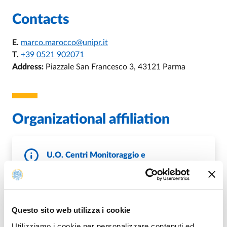
Contacts
E.
marco.marocco@unipr.it
T.
+39 0521 902071
Address:
Piazzale San Francesco 3, 43121 Parma
Organizational affiliation
U.O. Centri Monitoraggio e
Rendicontazione
E.
uocentri@unipr.it
W.
http://www.unipr.it/node/11132
Questo sito web utilizza i cookie
DI U.O. CENTRI MONITORAGGIO
GO TO DESCRIPTION
Utilizziamo i cookie per personalizzare contenuti ed