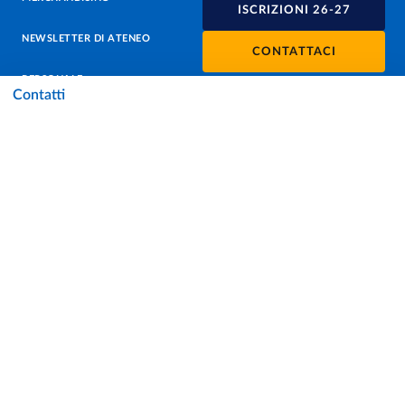
ISCRIZIONI 26-27
NEWSLETTER DI ATENEO
CONTATTACI
PERSONALE
Contatti
PROTEZIONE DEI DATI - PRIVACY
SOSTIENI L'ATENEO
UFFICIO STAMPA
URP - UFFICIO RELAZIONI CON IL PUBBLICO
Facebook
Instagram
TikTok
X
Linkedin
Youtube
Flickr
WhatsAp
Accessibilità