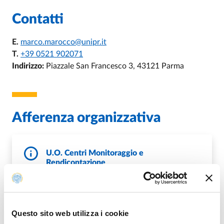
Contatti
E.
marco.marocco@unipr.it
T.
+39 0521 902071
Indirizzo:
Piazzale San Francesco 3, 43121 Parma
Afferenza organizzativa
U.O. Centri Monitoraggio e
Rendicontazione
E.
uocentri@unipr.it
W.
http://www.unipr.it/node/11132
Questo sito web utilizza i cookie
DI U.O. CENTRI MONITORAGGIO E 
VAI ALLA SCHEDA