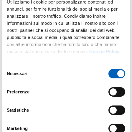
Utilizziamo i cookie per personalizzare contenuti ed
DI U.O. AFFARI ISTITUZIONALI 
GO TO DESCRIPTION
annunci, per fornire funzionalità dei social media e per
analizzare il nostro traffico. Condividiamo inoltre
informazioni sul modo in cui utilizza il nostro sito con i
nostri partner che si occupano di analisi dei dati web,
More facility staff at this address
pubblicità e social media, i quali potrebbero combinarle
con altre informazioni che ha fornito loro o che hanno
Personale tecnico amministrativo
raccolto dal suo utilizzo dei loro servizi.
Cookie Policy.
Selezione
Necessari
del
consenso
Preferenze
Statistiche
Marketing