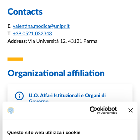
Contacts
E.
valentina.modica@unipr.it
T.
+39 0521 032343
Address:
Via Università 12, 43121 Parma
Organizational affiliation
U.O. Affari Istituzionali e Organi di
Governo
E.
uoc-affariistituzionali@unipr.it
P.
sett.affarigenerali@pec.unipr.it
W.
http://www.unipr.it/node/13926
Questo sito web utilizza i cookie