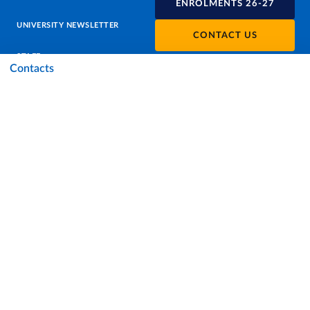
ENROLMENTS 26-27
UNIVERSITY NEWSLETTER
CONTACT US
STAFF
Contacts
DATA PROTECTION - PRIVACY
SUPPORT THE UNIVERSITY
PRESS OFFICE
URP - PUBLIC RELATIONS OFFICE
Facebook
Instagram
TikTok
X
Linkedin
Youtube
Flickr
WhatsAp
Accessibility