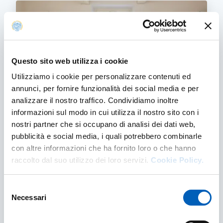
Questo sito web utilizza i cookie
Utilizziamo i cookie per personalizzare contenuti ed
annunci, per fornire funzionalità dei social media e per
analizzare il nostro traffico. Condividiamo inoltre
informazioni sul modo in cui utilizza il nostro sito con i
nostri partner che si occupano di analisi dei dati web,
Find accommodation
pubblicità e social media, i quali potrebbero combinarle
For the academic year 2026-2027 more than
con altre informazioni che ha fornito loro o che hanno
2,200 places will be available — around 750
raccolto dal suo utilizzo dei loro servizi.
Cookie Policy.
more than last year — of which almost 1,000
are reserved for students who are...
Selezione
FIND ACCOMMODATION
FIND OUT MORE
Necessari
del
consenso