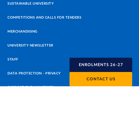
SUSTAINABLE UNIVERSITY
COMPETITIONS AND CALLS FOR TENDERS
MERCHANDISING
UNIVERSITY NEWSLETTER
STAFF
ENROLMENTS 26-27
DATA PROTECTION - PRIVACY
CONTACT US
SUPPORT THE UNIVERSITY
PRESS OFFICE
URP - PUBLIC RELATIONS OFFICE
Facebook
Instagram
TikTok
X
Linkedin
Youtube
Flickr
WhatsAp