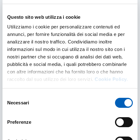
Questo sito web utilizza i cookie
Utilizziamo i cookie per personalizzare contenuti ed
annunci, per fornire funzionalità dei social media e per
analizzare il nostro traffico. Condividiamo inoltre
informazioni sul modo in cui utilizza il nostro sito con i
nostri partner che si occupano di analisi dei dati web,
pubblicità e social media, i quali potrebbero combinarle
con altre informazioni che ha fornito loro o che hanno
Incoming mobility
raccolto dal suo utilizzo dei loro servizi.
Cookie Policy.
From the world to Parma: discover where to
start your exchange experience at UNIPR
Selezione
Necessari
del
INCOMING MOBILITY
FIND OUT MORE
consenso
Preferenze