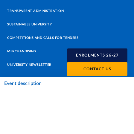
TRANSPARENT ADMINISTRATION
SUSTAINABLE UNIVERSITY
COMPETITIONS AND CALLS FOR TENDERS
MERCHANDISING
ENROLMENTS 26-27
UNIVERSITY NEWSLETTER
CONTACT US
STAFF
Event description
DATA PROTECTION - PRIVACY
SUPPORT THE UNIVERSITY
PRESS OFFICE
URP - PUBLIC RELATIONS OFFICE