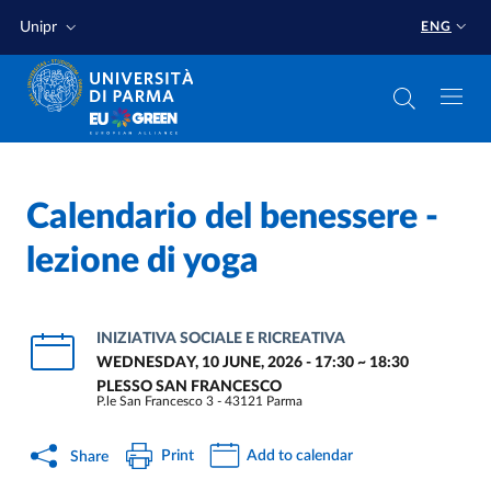
Skip to main content
Skip to footer
Unipr
ENG
Calendario del benessere -
lezione di yoga
INIZIATIVA SOCIALE E RICREATIVA
WEDNESDAY, 10 JUNE, 2026 - 17:30
~
18:30
PLESSO SAN FRANCESCO
P.le San Francesco 3 - 43121 Parma
Print
Add to calendar
Share